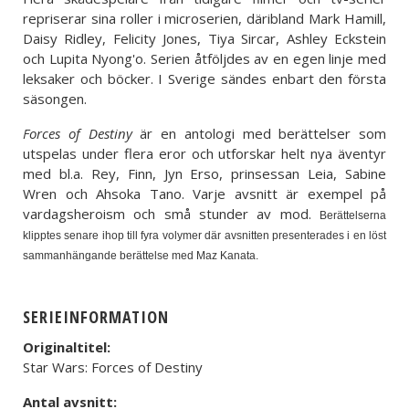
repriserar sina roller i microserien, däribland Mark Hamill,
Daisy Ridley, Felicity Jones, Tiya Sircar, Ashley Eckstein
och Lupita Nyong'o. Serien åtföljdes av en egen linje med
leksaker och böcker. I Sverige sändes enbart den första
säsongen.
Forces of Destiny
är en antologi med berättelser som
utspelas under flera eror och utforskar helt nya äventyr
med bl.a. Rey, Finn, Jyn Erso, prinsessan Leia, Sabine
Wren och Ahsoka Tano. Varje avsnitt är exempel på
vardagsheroism och små stunder av mod.
Berättelserna
klipptes senare ihop till fyra volymer där avsnitten presenterades i en löst
sammanhängande berättelse med Maz Kanata.
SERIEINFORMATION
Originaltitel:
Star Wars: Forces of Destiny
Antal avsnitt: