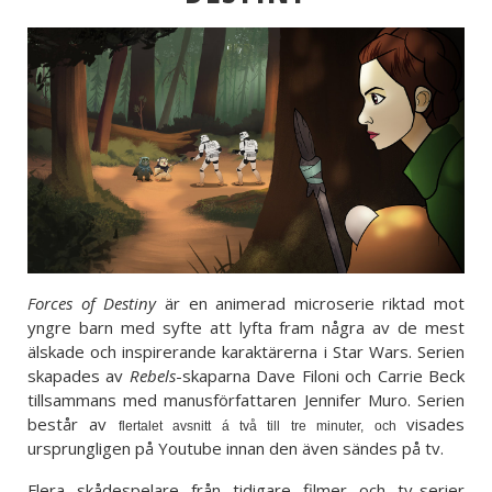
Forces of Destiny
är en animerad microserie riktad mot
yngre barn med syfte att lyfta fram några av de mest
älskade och inspirerande karaktärerna i Star Wars. Serien
skapades av
Rebels
-skaparna Dave Filoni och Carrie Beck
tillsammans med manusförfattaren Jennifer Muro. Serien
består av
visades
flertalet avsnitt á två till tre minuter, och
ursprungligen på Youtube innan den även sändes på tv.
Flera skådespelare från tidigare filmer och tv-serier