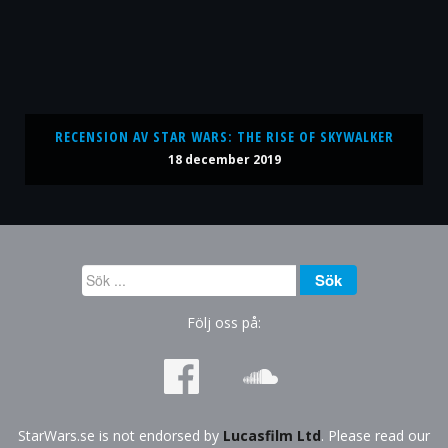
RECENSION AV STAR WARS: THE RISE OF SKYWALKER
18 december 2019
Sök
Sök
...
Följ oss på:
StarWars.se is not endorsed by
Lucasfilm Ltd
. Please read our