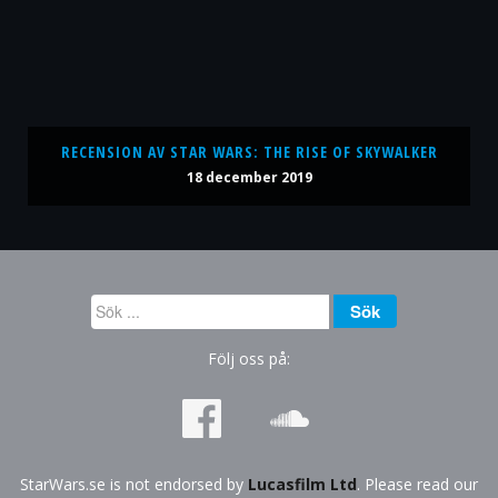
RECENSION AV STAR WARS: THE RISE OF SKYWALKER
18 december 2019
Sök
Sök
...
Följ oss på:
StarWars.se is not endorsed by
Lucasfilm Ltd
. Please read our