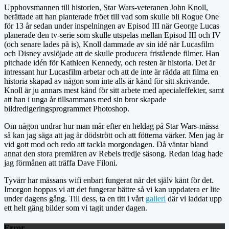
Upphovsmannen till historien, Star Wars-veteranen John Knoll,
berättade att han planterade fröet till vad som skulle bli Rogue One
för 13 år sedan under inspelningen av Episod III när George Lucas
planerade den tv-serie som skulle utspelas mellan Episod III och IV
(och senare lades på is), Knoll dammade av sin idé när Lucasfilm
och Disney avslöjade att de skulle producera fristående filmer. Han
pitchade idén för Kathleen Kennedy, och resten är historia. Det är
intressant hur Lucasfilm arbetar och att de inte är rädda att filma en
historia skapad av någon som inte alls är känd för sitt skrivande.
Knoll är ju annars mest känd för sitt arbete med apecialeffekter, samt
att han i unga år tillsammans med sin bror skapade
bildredigeringsprogrammet Photoshop.
Om någon undrar hur man mår efter en heldag på Star Wars-mässa
så kan jag säga att jag är dödstrött och att fötterna värker. Men jag är
vid gott mod och redo att tackla morgondagen. Då väntar bland
annat den stora premiären av Rebels tredje säsong. Redan idag hade
jag förmånen att träffa Dave Filoni.
Tyvärr har mässans wifi enbart fungerat när det själv känt för det.
Imorgon hoppas vi att det fungerar bättre så vi kan uppdatera er lite
under dagens gång. Till dess, ta en titt i vårt
galleri
där vi laddat upp
ett helt gäng bilder som vi tagit under dagen.
Error