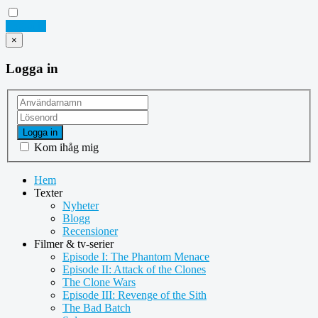
Logga in
×
Logga in
Logga in
Kom ihåg mig
Hem
Texter
Nyheter
Blogg
Recensioner
Filmer & tv-serier
Episode I: The Phantom Menace
Episode II: Attack of the Clones
The Clone Wars
Episode III: Revenge of the Sith
The Bad Batch