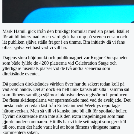
Mark Hamill gick ifrån den brukligt formulär med sin panel. Istället
för att bli intervjuad av en värd gick han upp på scenen ensam och
lät publiken själva ställa frågor i en timme. Bra initiativ då vi fans
oftast själva vet bäst vad vi vill ha.
Dagens stora höjdpunkt och publikmagnet var Rogue One-panelen
som både fyllde de 4200 platserna vid Celebration Stage och
ytterligare tusentals platser vid de två andra scenerna som
direktsände eventet.
Då panelen direktsändes världen över har du säkert redan koll på
vad som hände. Det är dock en helt unik känsla att sitta i samma sal
som filmens samtliga stjärnor inklusive dess regissör och producent.
De flesta skådespelarna var sparsmakade med vad de avslöjade. Det
mesta hade vi redan läst från Entertainment Weeklys reportage
häromveckan. Men så vill vi kanske inte bli allt för spoilade heller.
Tyvärr diskuterade man inte alls den extra inspelningen som man
gjorde under sommaren. Hittills har vi inte sett något som ger skäl
till oro, men det hade varit kul att höra filmens viktigaste namn
kommentera saken.