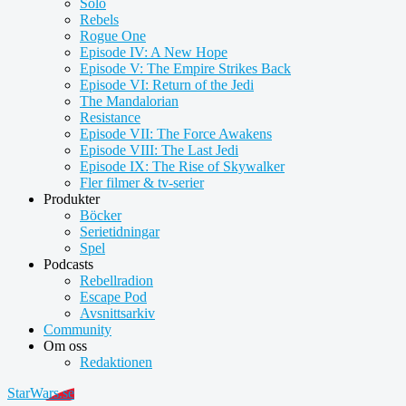
Solo
Rebels
Rogue One
Episode IV: A New Hope
Episode V: The Empire Strikes Back
Episode VI: Return of the Jedi
The Mandalorian
Resistance
Episode VII: The Force Awakens
Episode VIII: The Last Jedi
Episode IX: The Rise of Skywalker
Fler filmer & tv-serier
Produkter
Böcker
Serietidningar
Spel
Podcasts
Rebellradion
Escape Pod
Avsnittsarkiv
Community
Om oss
Redaktionen
StarWars.se