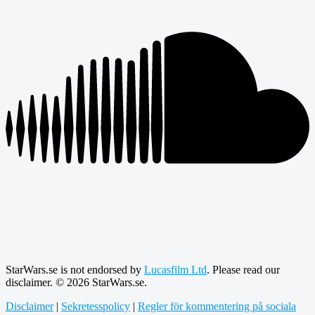
StarWars.se is not endorsed by
Lucasfilm Ltd
. Please read our
disclaimer. © 2026 StarWars.se.
Disclaimer
|
Sekretesspolicy
|
Regler för kommentering på sociala