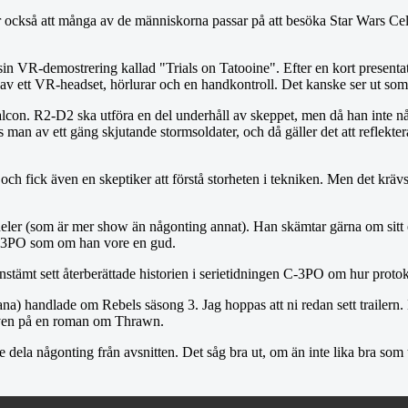
der också att många av de människorna passar på att besöka Star Wars Cel
 VR-demostrering kallad "Trials on Tatooine". Efter en kort presentati
år av ett VR-headset, hörlurar och en handkontroll. Det kanske ser ut so
n. R2-D2 ska utföra en del underhåll av skeppet, men då han inte når upp
 man av ett gäng skjutande stormsoldater, och då gäller det att reflektera
 och fick även en skeptiker att förstå storheten i tekniken. Men det krävs
er (som är mer show än någonting annat). Han skämtar gärna om sitt ego
 C-3PO som om han vore en gud.
stämt sett återberättade historien i serietidningen C-3PO om hur prot
ana) handlade om Rebels säsong 3. Jag hoppas att ni redan sett trailer
 även på en roman om Thrawn.
nte dela någonting från avsnitten. Det såg bra ut, om än inte lika bra so