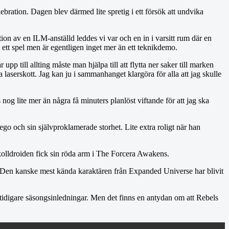
ebration. Dagen blev därmed lite spretig i ett försök att undvika
on av en ILM-anställd leddes vi var och en in i varsitt rum där en
m ett spel men är egentligen inget mer än ett teknikdemo.
 till allting måste man hjälpa till att flytta ner saker till marken
 laserskott. Jag kan ju i sammanhanget klargöra för alla att jag skulle
 nog lite mer än några få minuters planlöst viftande för att jag ska
 och sin självproklamerade storhet. Lite extra roligt när han
okolldroiden fick sin röda arm i The Forcera Awakens.
n. Den kanske mest kända karaktären från Expanded Universe har blivit
m tidigare säsongsinledningar. Men det finns en antydan om att Rebels