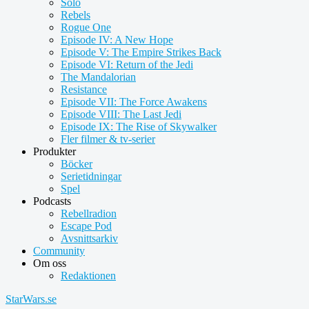
Solo
Rebels
Rogue One
Episode IV: A New Hope
Episode V: The Empire Strikes Back
Episode VI: Return of the Jedi
The Mandalorian
Resistance
Episode VII: The Force Awakens
Episode VIII: The Last Jedi
Episode IX: The Rise of Skywalker
Fler filmer & tv-serier
Produkter
Böcker
Serietidningar
Spel
Podcasts
Rebellradion
Escape Pod
Avsnittsarkiv
Community
Om oss
Redaktionen
StarWars.se