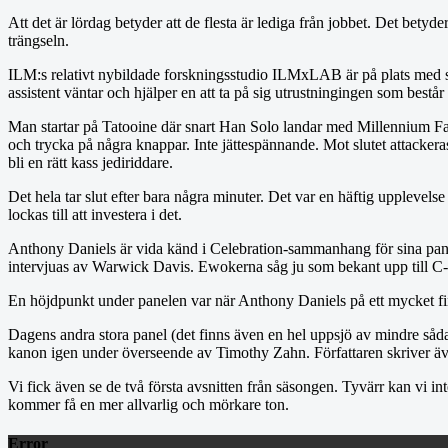
Att det är lördag betyder att de flesta är lediga från jobbet. Det bety
trängseln.
ILM:s relativt nybildade forskningsstudio ILMxLAB är på plats med sin
assistent väntar och hjälper en att ta på sig utrustningingen som best
Man startar på Tatooine där snart Han Solo landar med Millennium Falco
och trycka på några knappar. Inte jättespännande. Mot slutet attackeras
bli en rätt kass jediriddare.
Det hela tar slut efter bara några minuter. Det var en häftig upplevelse
lockas till att investera i det.
Anthony Daniels är vida känd i Celebration-sammanhang för sina panel
intervjuas av Warwick Davis. Ewokerna såg ju som bekant upp till
En höjdpunkt under panelen var när Anthony Daniels på ett mycket fin
Dagens andra stora panel (det finns även en hel uppsjö av mindre såd
kanon igen under överseende av Timothy Zahn. Författaren skriver
Vi fick även se de två första avsnitten från säsongen. Tyvärr kan vi i
kommer få en mer allvarlig och mörkare ton.
Error