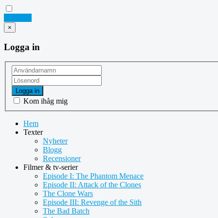
Logga in
×
Logga in
Logga in
Kom ihåg mig
Hem
Texter
Nyheter
Blogg
Recensioner
Filmer & tv-serier
Episode I: The Phantom Menace
Episode II: Attack of the Clones
The Clone Wars
Episode III: Revenge of the Sith
The Bad Batch