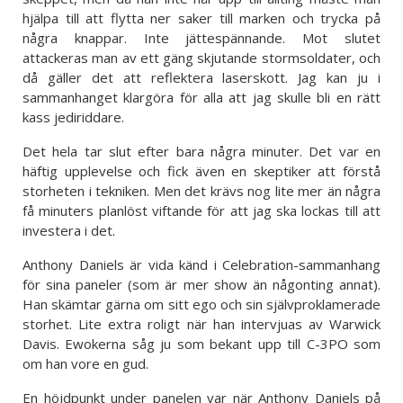
hjälpa till att flytta ner saker till marken och trycka på
några knappar. Inte jättespännande. Mot slutet
attackeras man av ett gäng skjutande stormsoldater, och
då gäller det att reflektera laserskott. Jag kan ju i
sammanhanget klargöra för alla att jag skulle bli en rätt
kass jediriddare.
Det hela tar slut efter bara några minuter. Det var en
häftig upplevelse och fick även en skeptiker att förstå
storheten i tekniken. Men det krävs nog lite mer än några
få minuters planlöst viftande för att jag ska lockas till att
investera i det.
Anthony Daniels är vida känd i Celebration-sammanhang
för sina paneler (som är mer show än någonting annat).
Han skämtar gärna om sitt ego och sin självproklamerade
storhet. Lite extra roligt när han intervjuas av Warwick
Davis. Ewokerna såg ju som bekant upp till C-3PO som
om han vore en gud.
En höjdpunkt under panelen var när Anthony Daniels på