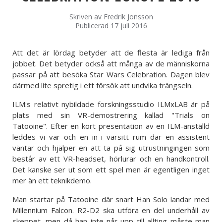
Skriven av
Fredrik Jonsson
Publicerad 17 juli 2016
Att det är lördag betyder att de flesta är lediga från
jobbet. Det betyder också att många av de människorna
passar på att besöka Star Wars Celebration. Dagen blev
därmed lite spretig i ett försök att undvika trängseln.
ILM:s relativt nybildade forskningsstudio ILMxLAB är på
plats med sin VR-demostrering kallad "Trials on
Tatooine". Efter en kort presentation av en ILM-anställd
leddes vi var och en in i varsitt rum där en assistent
väntar och hjälper en att ta på sig utrustningingen som
består av ett VR-headset, hörlurar och en handkontroll.
Det kanske ser ut som ett spel men är egentligen inget
mer än ett teknikdemo.
Man startar på Tatooine där snart Han Solo landar med
Millennium Falcon. R2-D2 ska utföra en del underhåll av
skeppet, men då han inte når upp till allting måste man