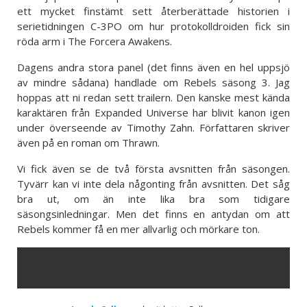
ett mycket finstämt sett återberättade historien i
serietidningen C-3PO om hur protokolldroiden fick sin
röda arm i The Forcera Awakens.
Dagens andra stora panel (det finns även en hel uppsjö
av mindre sådana) handlade om Rebels säsong 3. Jag
hoppas att ni redan sett trailern. Den kanske mest kända
karaktären från Expanded Universe har blivit kanon igen
under överseende av Timothy Zahn. Författaren skriver
även på en roman om Thrawn.
Vi fick även se de två första avsnitten från säsongen.
Tyvärr kan vi inte dela någonting från avsnitten. Det såg
bra ut, om än inte lika bra som tidigare
säsongsinledningar. Men det finns en antydan om att
Rebels kommer få en mer allvarlig och mörkare ton.
ERROR