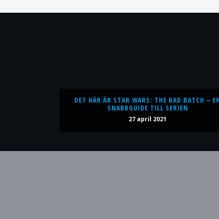
DET HÄR ÄR STAR WARS: THE BAD BATCH – E
SNABBGUIDE TILL SERIEN
27 april 2021