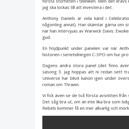
förstå storheten i tekniken. Men det krävs 
jag ska lockas till att investera i det.
Anthony Daniels är vida känd i Celebra
någonting annat). Han skämtar gärna om sitt
när han intervjuas av Warwick Davis. Ewok
gud.
En höjdpunkt under panelen var när Anth
historien i serietidningen C-3PO om hur pro
Dagens andra stora panel (det finns äve
säsong 3. Jag hoppas att ni redan sett t
Universe har blivit kanon igen under öve
roman om Thrawn.
Vi fick även se de två första avsnitten från
Det såg bra ut, om än inte lika bra som tid
Rebels kommer få en mer allvarlig och mörk
ERROR