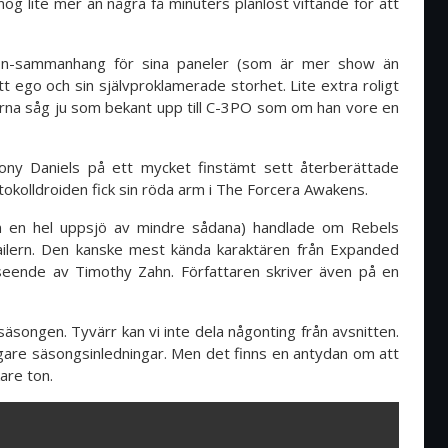
nog lite mer än några få minuters planlöst viftande för att
tion-sammanhang för sina paneler (som är mer show än
 ego och sin självproklamerade storhet. Lite extra roligt
erna såg ju som bekant upp till C-3PO som om han vore en
ony Daniels på ett mycket finstämt sett återberättade
tokolldroiden fick sin röda arm i The Forcera Awakens.
n en hel uppsjö av mindre sådana) handlade om Rebels
railern. Den kanske mest kända karaktären från Expanded
rseende av Timothy Zahn. Författaren skriver även på en
 säsongen. Tyvärr kan vi inte dela någonting från avsnitten.
igare säsongsinledningar. Men det finns en antydan om att
are ton.