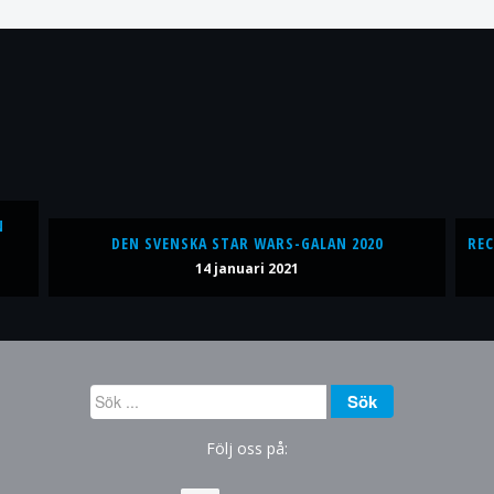
N
DEN SVENSKA STAR WARS-GALAN 2020
REC
14 januari 2021
Sök
Sök
...
Följ oss på: