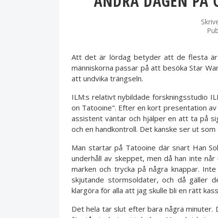
ANDRA DAGEN PÅ 
Skriv
Pub
Att det är lördag betyder att de flesta ä
människorna passar på att besöka Star Wars
att undvika trängseln.
ILM:s relativt nybildade forskningsstudio I
on Tatooine". Efter en kort presentation av 
assistent väntar och hjälper en att ta på s
och en handkontroll. Det kanske ser ut som
Man startar på Tatooine där snart Han Sol
underhåll av skeppet, men då han inte når upp
marken och trycka på några knappar. Inte
skjutande stormsoldater, och då gäller d
klargöra för alla att jag skulle bli en rätt kas
Det hela tar slut efter bara några minuter. 