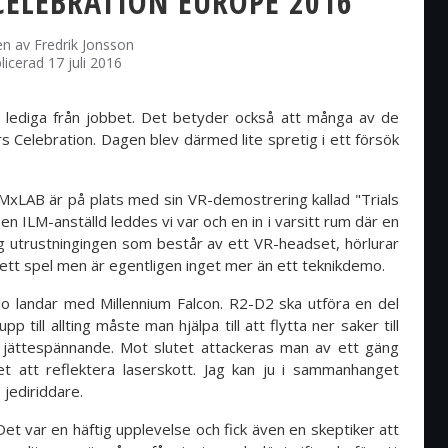
CELEBRATION EUROPE 2016
en av
Fredrik Jonsson
licerad 17 juli 2016
r lediga från jobbet. Det betyder också att många av de
 Celebration. Dagen blev därmed lite spretig i ett försök
LMxLAB är på plats med sin VR-demostrering kallad "Trials
en ILM-anställd leddes vi var och en in i varsitt rum där en
ig utrustningingen som består av ett VR-headset, hörlurar
 ett spel men är egentligen inget mer än ett teknikdemo.
o landar med Millennium Falcon. R2-D2 ska utföra en del
 till allting måste man hjälpa till att flytta ner saker till
 jättespännande. Mot slutet attackeras man av ett gäng
et att reflektera laserskott. Jag kan ju i sammanhanget
s jediriddare.
Det var en häftig upplevelse och fick även en skeptiker att