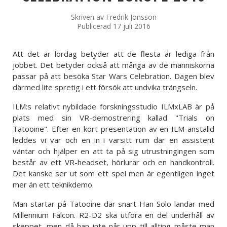
Skriven av
Fredrik Jonsson
Publicerad 17 juli 2016
Att det är lördag betyder att de flesta är lediga från
jobbet. Det betyder också att många av de människorna
passar på att besöka Star Wars Celebration. Dagen blev
därmed lite spretig i ett försök att undvika trängseln.
ILM:s relativt nybildade forskningsstudio ILMxLAB är på
plats med sin VR-demostrering kallad "Trials on
Tatooine". Efter en kort presentation av en ILM-anställd
leddes vi var och en in i varsitt rum där en assistent
väntar och hjälper en att ta på sig utrustningingen som
består av ett VR-headset, hörlurar och en handkontroll.
Det kanske ser ut som ett spel men är egentligen inget
mer än ett teknikdemo.
Man startar på Tatooine där snart Han Solo landar med
Millennium Falcon. R2-D2 ska utföra en del underhåll av
skeppet, men då han inte når upp till allting måste man