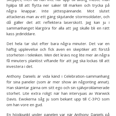
hjälpa till att flytta ner saker till marken och trycka på
några knappar. Inte jättespännande. Mot slutet
attackeras man av ett gäng skjutande stormsoldater, och
då gäller det att reflektera laserskott. Jag kan ju i
sammanhanget klargöra för alla att jag skulle bli en rätt
kass jediriddare.
Det hela tar slut efter bara några minuter. Det var en
häftig upplevelse och fick även en skeptiker att förstå
storheten i tekniken. Men det krävs nog lite mer än några
få minuters planlöst viftande för att jag ska lockas till att
investera i det.
Anthony Daniels är vida känd i Celebration-sammanhang
för sina paneler (som är mer show än någonting annat).
Han skämtar gärna om sitt ego och sin självproklamerade
storhet. Lite extra roligt när han intervjuas av Warwick
Davis. Ewokerna såg ju som bekant upp till C-3PO som
om han vore en gud.
En höjdpunkt under panelen var när Anthony Daniels på