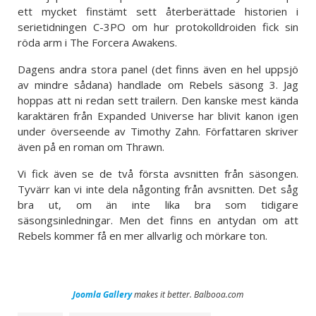
ett mycket finstämt sett återberättade historien i
serietidningen C-3PO om hur protokolldroiden fick sin
röda arm i The Forcera Awakens.
Dagens andra stora panel (det finns även en hel uppsjö
av mindre sådana) handlade om Rebels säsong 3. Jag
hoppas att ni redan sett trailern. Den kanske mest kända
karaktären från Expanded Universe har blivit kanon igen
under överseende av Timothy Zahn. Författaren skriver
även på en roman om Thrawn.
Vi fick även se de två första avsnitten från säsongen.
Tyvärr kan vi inte dela någonting från avsnitten. Det såg
bra ut, om än inte lika bra som tidigare
säsongsinledningar. Men det finns en antydan om att
Rebels kommer få en mer allvarlig och mörkare ton.
Joomla Gallery
makes it better. Balbooa.com