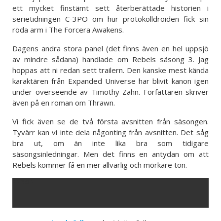
ett mycket finstämt sett återberättade historien i
serietidningen C-3PO om hur protokolldroiden fick sin
röda arm i The Forcera Awakens.
Dagens andra stora panel (det finns även en hel uppsjö
av mindre sådana) handlade om Rebels säsong 3. Jag
hoppas att ni redan sett trailern. Den kanske mest kända
karaktären från Expanded Universe har blivit kanon igen
under överseende av Timothy Zahn. Författaren skriver
även på en roman om Thrawn.
Vi fick även se de två första avsnitten från säsongen.
Tyvärr kan vi inte dela någonting från avsnitten. Det såg
bra ut, om än inte lika bra som tidigare
säsongsinledningar. Men det finns en antydan om att
Rebels kommer få en mer allvarlig och mörkare ton.
ERROR