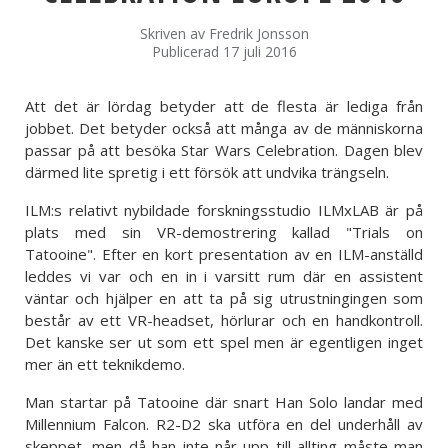
Skriven av
Fredrik Jonsson
Publicerad 17 juli 2016
Att det är lördag betyder att de flesta är lediga från
jobbet. Det betyder också att många av de människorna
passar på att besöka Star Wars Celebration. Dagen blev
därmed lite spretig i ett försök att undvika trängseln.
ILM:s relativt nybildade forskningsstudio ILMxLAB är på
plats med sin VR-demostrering kallad "Trials on
Tatooine". Efter en kort presentation av en ILM-anställd
leddes vi var och en in i varsitt rum där en assistent
väntar och hjälper en att ta på sig utrustningingen som
består av ett VR-headset, hörlurar och en handkontroll.
Det kanske ser ut som ett spel men är egentligen inget
mer än ett teknikdemo.
Man startar på Tatooine där snart Han Solo landar med
Millennium Falcon. R2-D2 ska utföra en del underhåll av
skeppet, men då han inte når upp till allting måste man