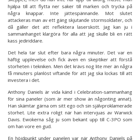
hjälpa till att flytta ner saker till marken och trycka på
några knappar. Inte jättespännande. Mot slutet
attackeras man av ett gäng skjutande stormsoldater, och
då gäller det att reflektera laserskott. Jag kan ju i
sammanhanget klargöra för alla att jag skulle bli en rätt
kass jediriddare.
Det hela tar slut efter bara några minuter. Det var en
häftig upplevelse och fick även en skeptiker att förstå
storheten i tekniken. Men det krävs nog lite mer än några
få minuters planlöst viftande för att jag ska lockas till att
investera i det.
Anthony Daniels är vida känd i Celebration-sammanhang
för sina paneler (som är mer show än någonting annat).
Han skämtar gärna om sitt ego och sin självproklamerade
storhet. Lite extra roligt när han intervjuas av Warwick
Davis. Ewokerna såg ju som bekant upp till C-3PO som
om han vore en gud.
En höjdpunkt under panelen var när Anthony Daniels på