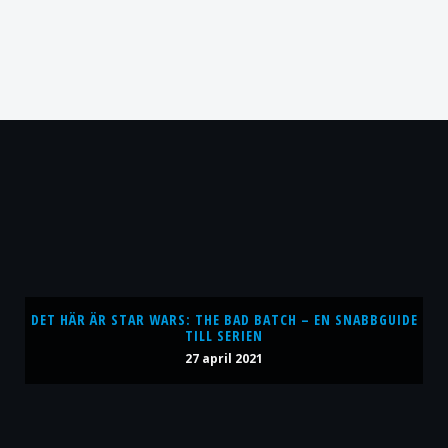
DET HÄR ÄR STAR WARS: THE BAD BATCH – EN SNABBGUIDE
TILL SERIEN
27 april 2021