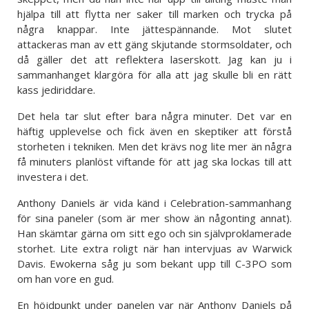
hjälpa till att flytta ner saker till marken och trycka på
några knappar. Inte jättespännande. Mot slutet
attackeras man av ett gäng skjutande stormsoldater, och
då gäller det att reflektera laserskott. Jag kan ju i
sammanhanget klargöra för alla att jag skulle bli en rätt
kass jediriddare.
Det hela tar slut efter bara några minuter. Det var en
häftig upplevelse och fick även en skeptiker att förstå
storheten i tekniken. Men det krävs nog lite mer än några
få minuters planlöst viftande för att jag ska lockas till att
investera i det.
Anthony Daniels är vida känd i Celebration-sammanhang
för sina paneler (som är mer show än någonting annat).
Han skämtar gärna om sitt ego och sin självproklamerade
storhet. Lite extra roligt när han intervjuas av Warwick
Davis. Ewokerna såg ju som bekant upp till C-3PO som
om han vore en gud.
En höjdpunkt under panelen var när Anthony Daniels på