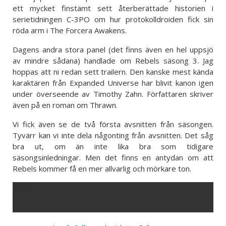
ett mycket finstämt sett återberättade historien i
serietidningen C-3PO om hur protokolldroiden fick sin
röda arm i The Forcera Awakens.
Dagens andra stora panel (det finns även en hel uppsjö
av mindre sådana) handlade om Rebels säsong 3. Jag
hoppas att ni redan sett trailern. Den kanske mest kända
karaktären från Expanded Universe har blivit kanon igen
under överseende av Timothy Zahn. Författaren skriver
även på en roman om Thrawn.
Vi fick även se de två första avsnitten från säsongen.
Tyvärr kan vi inte dela någonting från avsnitten. Det såg
bra ut, om än inte lika bra som tidigare
säsongsinledningar. Men det finns en antydan om att
Rebels kommer få en mer allvarlig och mörkare ton.
ERROR