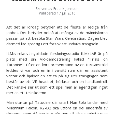
Skriven av
Fredrik Jonsson
Publicerad 17 juli 2016
Att det är lördag betyder att de flesta är lediga från
jobbet. Det betyder också att många av de människorna
passar på att besöka Star Wars Celebration. Dagen blev
därmed lite spretig i ett försök att undvika trängseln.
ILM:s relativt nybildade forskningsstudio ILMxLAB är på
plats med sin VR-demostrering kallad "Trials on
Tatooine". Efter en kort presentation av en ILM-anställd
leddes vi var och en in i varsitt rum där en assistent
väntar och hjälper en att ta på sig utrustningingen som
består av ett VR-headset, hörlurar och en handkontroll.
Det kanske ser ut som ett spel men är egentligen inget
mer än ett teknikdemo.
Man startar på Tatooine där snart Han Solo landar med
Millennium Falcon. R2-D2 ska utföra en del underhåll av
skeppet, men då han inte når upp till allting måste man