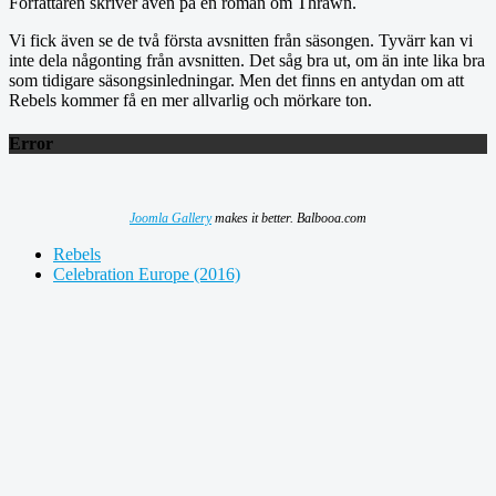
Författaren skriver även på en roman om Thrawn.
Vi fick även se de två första avsnitten från säsongen. Tyvärr kan vi
inte dela någonting från avsnitten. Det såg bra ut, om än inte lika bra
som tidigare säsongsinledningar. Men det finns en antydan om att
Rebels kommer få en mer allvarlig och mörkare ton.
Error
Joomla Gallery
makes it better. Balbooa.com
Rebels
Celebration Europe (2016)