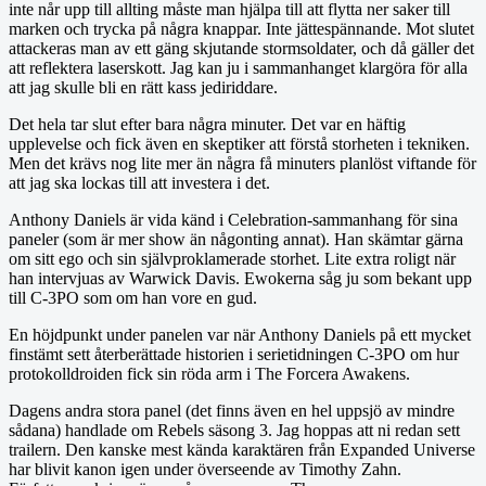
inte når upp till allting måste man hjälpa till att flytta ner saker till
marken och trycka på några knappar. Inte jättespännande. Mot slutet
attackeras man av ett gäng skjutande stormsoldater, och då gäller det
att reflektera laserskott. Jag kan ju i sammanhanget klargöra för alla
att jag skulle bli en rätt kass jediriddare.
Det hela tar slut efter bara några minuter. Det var en häftig
upplevelse och fick även en skeptiker att förstå storheten i tekniken.
Men det krävs nog lite mer än några få minuters planlöst viftande för
att jag ska lockas till att investera i det.
Anthony Daniels är vida känd i Celebration-sammanhang för sina
paneler (som är mer show än någonting annat). Han skämtar gärna
om sitt ego och sin självproklamerade storhet. Lite extra roligt när
han intervjuas av Warwick Davis. Ewokerna såg ju som bekant upp
till C-3PO som om han vore en gud.
En höjdpunkt under panelen var när Anthony Daniels på ett mycket
finstämt sett återberättade historien i serietidningen C-3PO om hur
protokolldroiden fick sin röda arm i The Forcera Awakens.
Dagens andra stora panel (det finns även en hel uppsjö av mindre
sådana) handlade om Rebels säsong 3. Jag hoppas att ni redan sett
trailern. Den kanske mest kända karaktären från Expanded Universe
har blivit kanon igen under överseende av Timothy Zahn.