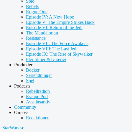
Solo
Rebels
Rogue One
Episode IV: A New Hope
Episode V: The Empire Strikes Back
Episode VI: Return of the Jedi
The Mandalorian
Resistance
Episode VII: The Force Awakens
Episode VIII: The Last Jedi
Episode IX: The Rise of Skywalker
Fler filmer & tv-serier
Produkter
Böcker
Serietidningar
Spel
Podcasts
Rebellradion
Escape Pod
Avsnittsarkiv
Community
Om oss
Redaktionen
StarWars.se