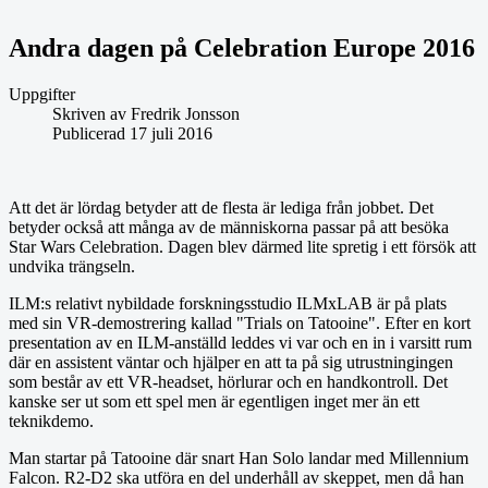
Andra dagen på Celebration Europe 2016
Uppgifter
Skriven av
Fredrik Jonsson
Publicerad 17 juli 2016
Att det är lördag betyder att de flesta är lediga från jobbet. Det
betyder också att många av de människorna passar på att besöka
Star Wars Celebration. Dagen blev därmed lite spretig i ett försök att
undvika trängseln.
ILM:s relativt nybildade forskningsstudio ILMxLAB är på plats
med sin VR-demostrering kallad "Trials on Tatooine". Efter en kort
presentation av en ILM-anställd leddes vi var och en in i varsitt rum
där en assistent väntar och hjälper en att ta på sig utrustningingen
som består av ett VR-headset, hörlurar och en handkontroll. Det
kanske ser ut som ett spel men är egentligen inget mer än ett
teknikdemo.
Man startar på Tatooine där snart Han Solo landar med Millennium
Falcon. R2-D2 ska utföra en del underhåll av skeppet, men då han