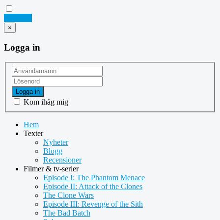
Logga in
×
Logga in
Logga in
Kom ihåg mig
Hem
Texter
Nyheter
Blogg
Recensioner
Filmer & tv-serier
Episode I: The Phantom Menace
Episode II: Attack of the Clones
The Clone Wars
Episode III: Revenge of the Sith
The Bad Batch