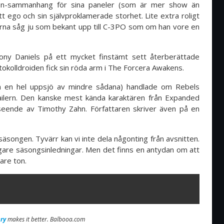
tion-sammanhang för sina paneler (som är mer show än
 ego och sin självproklamerade storhet. Lite extra roligt
erna såg ju som bekant upp till C-3PO som om han vore en
ony Daniels på ett mycket finstämt sett återberättade
tokolldroiden fick sin röda arm i The Forcera Awakens.
n en hel uppsjö av mindre sådana) handlade om Rebels
railern. Den kanske mest kända karaktären från Expanded
rseende av Timothy Zahn. Författaren skriver även på en
 säsongen. Tyvärr kan vi inte dela någonting från avsnitten.
igare säsongsinledningar. Men det finns en antydan om att
are ton.
ry
makes it better. Balbooa.com