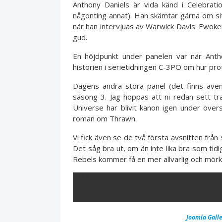
Anthony Daniels är vida känd i Celebra
någonting annat). Han skämtar gärna om sitt
när han intervjuas av Warwick Davis. Ewok
gud.
En höjdpunkt under panelen var när Anth
historien i serietidningen C-3PO om hur pro
Dagens andra stora panel (det finns äve
säsong 3. Jag hoppas att ni redan sett t
Universe har blivit kanon igen under öve
roman om Thrawn.
Vi fick även se de två första avsnitten från
Det såg bra ut, om än inte lika bra som tid
Rebels kommer få en mer allvarlig och mörk
ERROR
Joomla Galle