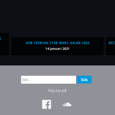
N
DEN SVENSKA STAR WARS-GALAN 2020
REC
14 januari 2021
Sök
Sök
...
Följ oss på: