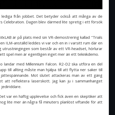
r lediga från jobbet. Det betyder också att många av de
 Celebration. Dagen blev därmed lite spretig i ett försök
LMxLAB är på plats med sin VR-demostrering kallad "Trials
en ILM-anställd leddes vi var och en in i varsitt rum där en
ig utrustningingen som består av ett VR-headset, hörlurar
 ett spel men är egentligen inget mer än ett teknikdemo.
o landar med Millennium Falcon. R2-D2 ska utföra en del
 till allting måste man hjälpa till att flytta ner saker till
 jättespännande. Mot slutet attackeras man av ett gäng
et att reflektera laserskott. Jag kan ju i sammanhanget
s jediriddare.
Det var en häftig upplevelse och fick även en skeptiker att
nog lite mer än några få minuters planlöst viftande för att