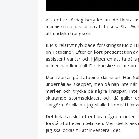
Att det är lördag betyder att de flesta ä
människorna passar på att besöka Star Wars
att undvika trängseln.
ILM:s relativt nybildade forskningsstudio I
on Tatooine". Efter en kort presentation av 
assistent väntar och hjälper en att ta på s
och en handkontroll. Det kanske ser ut som
Man startar på Tatooine där snart Han Sol
underhåll av skeppet, men då han inte når upp
marken och trycka på några knappar. Inte
skjutande stormsoldater, och då gäller d
klargöra för alla att jag skulle bli en rätt kas
Det hela tar slut efter bara några minuter. 
förstå storheten i tekniken. Men det krävs 
jag ska lockas till att investera i det.