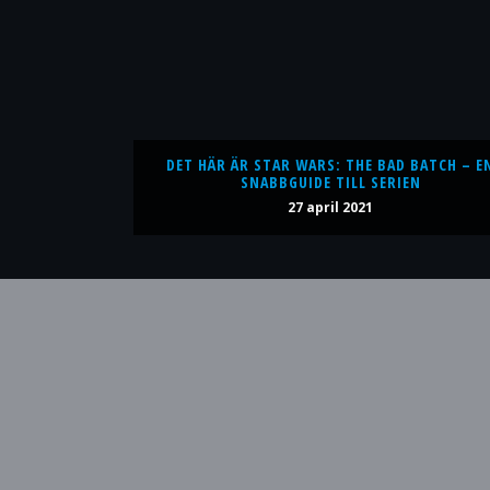
DET HÄR ÄR STAR WARS: THE BAD BATCH – E
SNABBGUIDE TILL SERIEN
27 april 2021