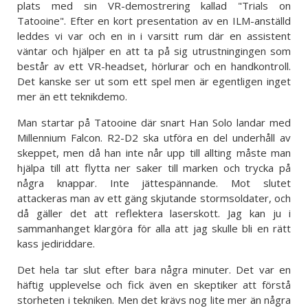
plats med sin VR-demostrering kallad "Trials on
Tatooine". Efter en kort presentation av en ILM-anställd
leddes vi var och en in i varsitt rum där en assistent
väntar och hjälper en att ta på sig utrustningingen som
består av ett VR-headset, hörlurar och en handkontroll.
Det kanske ser ut som ett spel men är egentligen inget
mer än ett teknikdemo.
Man startar på Tatooine där snart Han Solo landar med
Millennium Falcon. R2-D2 ska utföra en del underhåll av
skeppet, men då han inte når upp till allting måste man
hjälpa till att flytta ner saker till marken och trycka på
några knappar. Inte jättespännande. Mot slutet
attackeras man av ett gäng skjutande stormsoldater, och
då gäller det att reflektera laserskott. Jag kan ju i
sammanhanget klargöra för alla att jag skulle bli en rätt
kass jediriddare.
Det hela tar slut efter bara några minuter. Det var en
häftig upplevelse och fick även en skeptiker att förstå
storheten i tekniken. Men det krävs nog lite mer än några