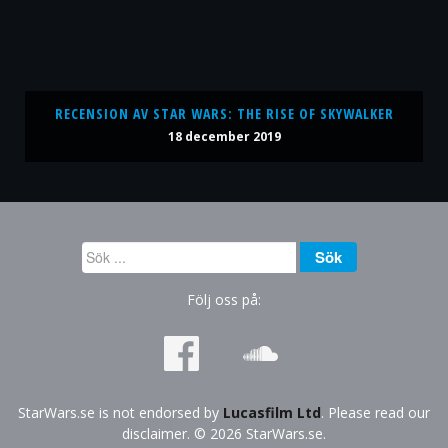
RECENSION AV STAR WARS: THE RISE OF SKYWALKER
18 december 2019
Sök
Sök
...
Följ oss på:
StarWars.se is not endorsed by
Lucasfilm Ltd
. Please read our
disclaimer. © 2026 StarWars.se.