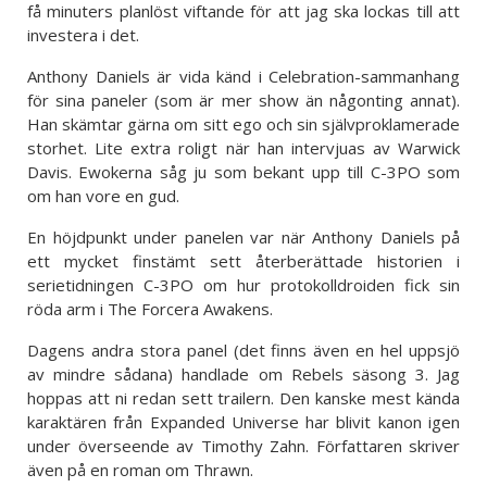
få minuters planlöst viftande för att jag ska lockas till att
investera i det.
Anthony Daniels är vida känd i Celebration-sammanhang
för sina paneler (som är mer show än någonting annat).
Han skämtar gärna om sitt ego och sin självproklamerade
storhet. Lite extra roligt när han intervjuas av Warwick
Davis. Ewokerna såg ju som bekant upp till C-3PO som
om han vore en gud.
En höjdpunkt under panelen var när Anthony Daniels på
ett mycket finstämt sett återberättade historien i
serietidningen C-3PO om hur protokolldroiden fick sin
röda arm i The Forcera Awakens.
Dagens andra stora panel (det finns även en hel uppsjö
av mindre sådana) handlade om Rebels säsong 3. Jag
hoppas att ni redan sett trailern. Den kanske mest kända
karaktären från Expanded Universe har blivit kanon igen
under överseende av Timothy Zahn. Författaren skriver
även på en roman om Thrawn.