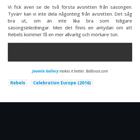
Vi fick även se de två första avsnitten från säsongen.
Tyvärr kan vi inte dela någonting från avsnitten. Det såg
bra ut, om än inte lika bra som tidigare
säsongsinledningar. Men det finns en antydan om att
Rebels kommer få en mer allvarlig och mörkare ton.
ERROR
Joomla Gallery
makes it better. Balbooa.com
Rebels
Celebration Europe (2016)