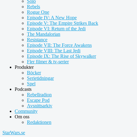
Solo
Rebels
Rogue One
Episode IV: A New Hope
Episode V: The Empire Strikes Back
Episode VI: Return of the Jedi
The Mandalorian
Resistance
Episode VII: The Force Awakens
Episode VIII: The Last Jedi
Episode IX: The Rise of Skywalker
Fler filmer & tv-serier
Produkter
Böcker
Serietidningar
Spel
Podcasts
Rebellradion
Escape Pod
Avsnittsarkiv
Community
Om oss
Redaktionen
StarWars.se