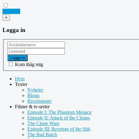
Logga in
×
Logga in
Logga in
Kom ihåg mig
Hem
Texter
Nyheter
Blogg
Recensioner
Filmer & tv-serier
Episode I: The Phantom Menace
Episode II: Attack of the Clones
The Clone Wars
Episode III: Revenge of the Sith
The Bad Batch