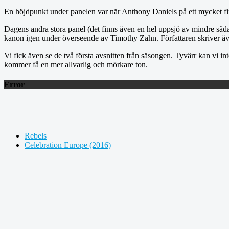
En höjdpunkt under panelen var när Anthony Daniels på ett mycket fin
Dagens andra stora panel (det finns även en hel uppsjö av mindre såd
kanon igen under överseende av Timothy Zahn. Författaren skriver
Vi fick även se de två första avsnitten från säsongen. Tyvärr kan vi i
kommer få en mer allvarlig och mörkare ton.
Error
Rebels
Celebration Europe (2016)