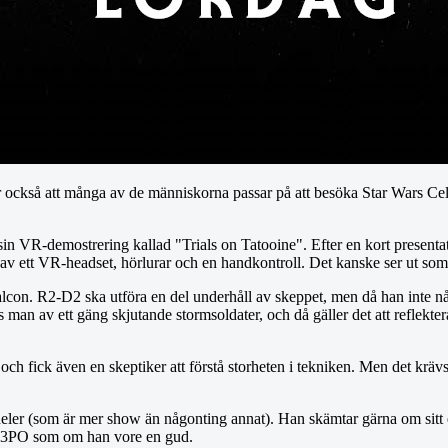
der också att många av de människorna passar på att besöka Star Wars Cel
 VR-demostrering kallad "Trials on Tatooine". Efter en kort presentati
år av ett VR-headset, hörlurar och en handkontroll. Det kanske ser ut so
n. R2-D2 ska utföra en del underhåll av skeppet, men då han inte når upp
 man av ett gäng skjutande stormsoldater, och då gäller det att reflektera
 och fick även en skeptiker att förstå storheten i tekniken. Men det krävs
er (som är mer show än någonting annat). Han skämtar gärna om sitt ego
 C-3PO som om han vore en gud.