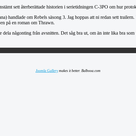
stämt sett återberättade historien i serietidningen C-3PO om hur prot
ana) handlade om Rebels säsong 3. Jag hoppas att ni redan sett trailer
 även på en roman om Thrawn.
nte dela någonting från avsnitten. Det såg bra ut, om än inte lika bra so
Joomla Gallery
makes it better. Balbooa.com