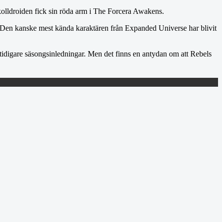
okolldroiden fick sin röda arm i The Forcera Awakens.
n. Den kanske mest kända karaktären från Expanded Universe har blivit
m tidigare säsongsinledningar. Men det finns en antydan om att Rebels