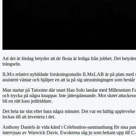
Att det är lördag betyder att de flesta är lediga från jobbet. Det bety
trängseln.
ILM:s relativt nybildade forskningsstudio ILMxLAB är på plats med sin
assistent väntar och hjälper en att ta på sig utrustningingen som best
Man startar på Tatooine där snart Han Solo landar med Millennium Falco
och trycka på några knappar. Inte jättespännande. Mot slutet attackeras
bli en rätt kass jediriddare.
Det hela tar slut efter bara några minuter. Det var en häftig upplevelse
lockas till att investera i det.
Anthony Daniels är vida känd i Celebration-sammanhang för sina panel
intervjuas av Warwick Davis. Ewokerna såg ju som bekant upp till