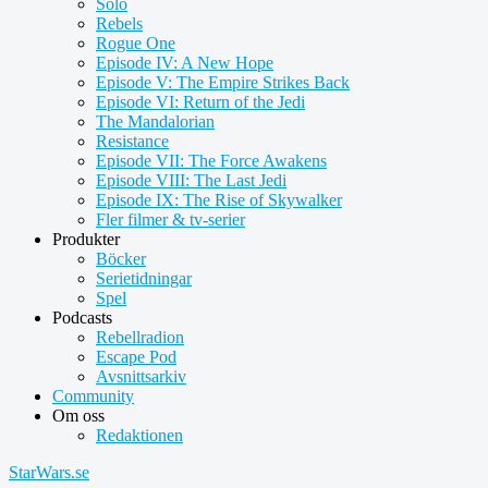
Solo
Rebels
Rogue One
Episode IV: A New Hope
Episode V: The Empire Strikes Back
Episode VI: Return of the Jedi
The Mandalorian
Resistance
Episode VII: The Force Awakens
Episode VIII: The Last Jedi
Episode IX: The Rise of Skywalker
Fler filmer & tv-serier
Produkter
Böcker
Serietidningar
Spel
Podcasts
Rebellradion
Escape Pod
Avsnittsarkiv
Community
Om oss
Redaktionen
StarWars.se