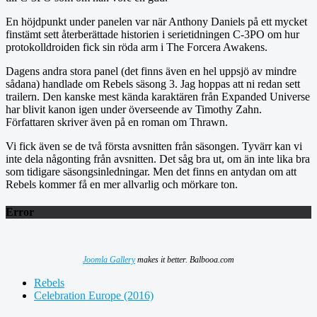
En höjdpunkt under panelen var när Anthony Daniels på ett mycket
finstämt sett återberättade historien i serietidningen C-3PO om hur
protokolldroiden fick sin röda arm i The Forcera Awakens.
Dagens andra stora panel (det finns även en hel uppsjö av mindre
sådana) handlade om Rebels säsong 3. Jag hoppas att ni redan sett
trailern. Den kanske mest kända karaktären från Expanded Universe
har blivit kanon igen under överseende av Timothy Zahn.
Författaren skriver även på en roman om Thrawn.
Vi fick även se de två första avsnitten från säsongen. Tyvärr kan vi
inte dela någonting från avsnitten. Det såg bra ut, om än inte lika bra
som tidigare säsongsinledningar. Men det finns en antydan om att
Rebels kommer få en mer allvarlig och mörkare ton.
Error
Joomla Gallery
makes it better. Balbooa.com
Rebels
Celebration Europe (2016)