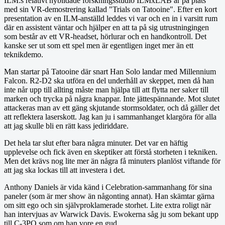
ILM:s relativt nybildade forskningsstudio ILMxLAB är på plats
med sin VR-demostrering kallad "Trials on Tatooine". Efter en kort
presentation av en ILM-anställd leddes vi var och en in i varsitt rum
där en assistent väntar och hjälper en att ta på sig utrustningingen
som består av ett VR-headset, hörlurar och en handkontroll. Det
kanske ser ut som ett spel men är egentligen inget mer än ett
teknikdemo.
Man startar på Tatooine där snart Han Solo landar med Millennium
Falcon. R2-D2 ska utföra en del underhåll av skeppet, men då han
inte når upp till allting måste man hjälpa till att flytta ner saker till
marken och trycka på några knappar. Inte jättespännande. Mot slutet
attackeras man av ett gäng skjutande stormsoldater, och då gäller det
att reflektera laserskott. Jag kan ju i sammanhanget klargöra för alla
att jag skulle bli en rätt kass jediriddare.
Det hela tar slut efter bara några minuter. Det var en häftig
upplevelse och fick även en skeptiker att förstå storheten i tekniken.
Men det krävs nog lite mer än några få minuters planlöst viftande för
att jag ska lockas till att investera i det.
Anthony Daniels är vida känd i Celebration-sammanhang för sina
paneler (som är mer show än någonting annat). Han skämtar gärna
om sitt ego och sin självproklamerade storhet. Lite extra roligt när
han intervjuas av Warwick Davis. Ewokerna såg ju som bekant upp
till C-3PO som om han vore en gud.