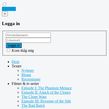
Logga in
×
Logga in
Logga in
Kom ihåg mig
Hem
Texter
Nyheter
Blogg
Recensioner
Filmer & tv-serier
Episode I: The Phantom Menace
Episode II: Attack of the Clones
The Clone Wars
Episode III: Revenge of the Sith
The Bad Batch