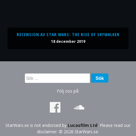
RECENSION AV STAR WARS: THE RISE OF SKYWALKER
18 december 2019
Sök
Sök
...
Följ oss på:
StarWars.se is not endorsed by
Lucasfilm Ltd
. Please read our
disclaimer. © 2026 StarWars.se.