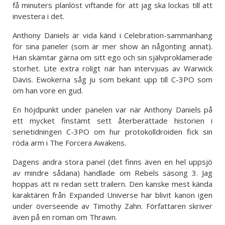
få minuters planlöst viftande för att jag ska lockas till att
investera i det.
Anthony Daniels är vida känd i Celebration-sammanhang
för sina paneler (som är mer show än någonting annat).
Han skämtar gärna om sitt ego och sin självproklamerade
storhet. Lite extra roligt när han intervjuas av Warwick
Davis. Ewokerna såg ju som bekant upp till C-3PO som
om han vore en gud.
En höjdpunkt under panelen var när Anthony Daniels på
ett mycket finstämt sett återberättade historien i
serietidningen C-3PO om hur protokolldroiden fick sin
röda arm i The Forcera Awakens.
Dagens andra stora panel (det finns även en hel uppsjö
av mindre sådana) handlade om Rebels säsong 3. Jag
hoppas att ni redan sett trailern. Den kanske mest kända
karaktären från Expanded Universe har blivit kanon igen
under överseende av Timothy Zahn. Författaren skriver
även på en roman om Thrawn.