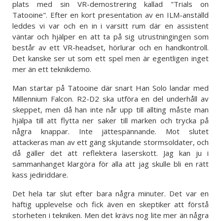
plats med sin VR-demostrering kallad "Trials on
Tatooine". Efter en kort presentation av en ILM-anställd
leddes vi var och en in i varsitt rum där en assistent
väntar och hjälper en att ta på sig utrustningingen som
består av ett VR-headset, hörlurar och en handkontroll.
Det kanske ser ut som ett spel men är egentligen inget
mer än ett teknikdemo.
Man startar på Tatooine där snart Han Solo landar med
Millennium Falcon. R2-D2 ska utföra en del underhåll av
skeppet, men då han inte når upp till allting måste man
hjälpa till att flytta ner saker till marken och trycka på
några knappar. Inte jättespännande. Mot slutet
attackeras man av ett gäng skjutande stormsoldater, och
då gäller det att reflektera laserskott. Jag kan ju i
sammanhanget klargöra för alla att jag skulle bli en rätt
kass jediriddare.
Det hela tar slut efter bara några minuter. Det var en
häftig upplevelse och fick även en skeptiker att förstå
storheten i tekniken. Men det krävs nog lite mer än några