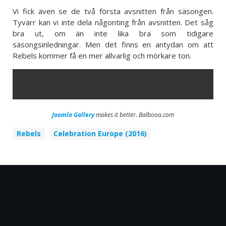
Vi fick även se de två första avsnitten från säsongen.
Tyvärr kan vi inte dela någonting från avsnitten. Det såg
bra ut, om än inte lika bra som tidigare
säsongsinledningar. Men det finns en antydan om att
Rebels kommer få en mer allvarlig och mörkare ton.
ERROR
Joomla Gallery
makes it better. Balbooa.com
Rebels
Celebration Europe (2016)