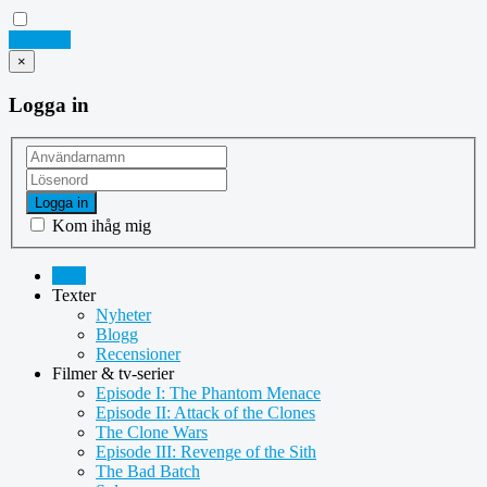
Logga in
×
Logga in
Logga in
Kom ihåg mig
Hem
Texter
Nyheter
Blogg
Recensioner
Filmer & tv-serier
Episode I: The Phantom Menace
Episode II: Attack of the Clones
The Clone Wars
Episode III: Revenge of the Sith
The Bad Batch