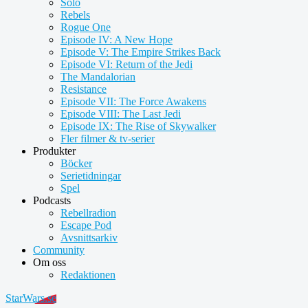
Solo
Rebels
Rogue One
Episode IV: A New Hope
Episode V: The Empire Strikes Back
Episode VI: Return of the Jedi
The Mandalorian
Resistance
Episode VII: The Force Awakens
Episode VIII: The Last Jedi
Episode IX: The Rise of Skywalker
Fler filmer & tv-serier
Produkter
Böcker
Serietidningar
Spel
Podcasts
Rebellradion
Escape Pod
Avsnittsarkiv
Community
Om oss
Redaktionen
StarWars.se