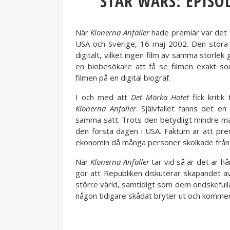
STAR WARS: EPISO
När
Klonerna Anfaller
hade premiär var det 
USA och Sverige, 16 maj 2002. Den stor
digitalt, vilket ingen film av samma storlek 
en biobesökare att få se filmen exakt s
filmen på en digital biograf.
I och med att
Det Mörka Hotet
fick kritik
Klonerna Anfaller
. Självfallet fanns det e
samma sätt. Trots den betydligt mindre ma
den första dagen i USA. Faktum är att pr
ekonomin då många personer skolkade från j
När
Klonerna Anfaller
tar vid så är det är h
gör att Republiken diskuterar skapandet a
större värld, samtidigt som dem ondskefulla 
någon tidigare skådat bryter ut och kommer