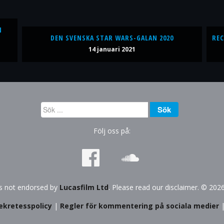
N
DEN SVENSKA STAR WARS-GALAN 2020
REC
14 januari 2021
Sök
Sök
...
Följ oss på:
is not endorsed by
Lucasfilm Ltd
. Please read our disclaimer. © 202
ekretesspolicy
|
Regler för kommentering på sociala medier