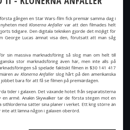
D II - KLONERNA ANFALLER
första gången en Star Wars-film fick premiär samma dag i
a nyheten med
Klonerna Anfaller
var att den filmades helt
gjorts tidigare. Den digitala tekniken gjorde det möjligt för
om George Lucas ämnat visa den, förutsatt att man såg
 för sin massiva marknadsföring så slog man om helt till
n ganska stor marknadsföring även här, men inte alls på
rknadsföringen så spelade faktiskt filmen in $30 141 417
emiären av
Klonerna Anfaller
slog hårt på den amerikanska
obbet bara för att få se filmen på premiärdagen.
årda tider i galaxen. Det växande hotet från separatisterna
v en armé. Anakin Skywalker tar de första stegen mot en
sithlorderna sätter sina planer i verket. Ett krig större än
 inte att lämna någon i galaxen oberörd.