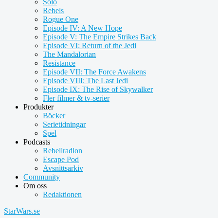
Solo
Rebels
Rogue One
Episode IV: A New Hope
Episode V: The Empire Strikes Back
Episode VI: Return of the Jedi
The Mandalorian
Resistance
Episode VII: The Force Awakens
Episode VIII: The Last Jedi
Episode IX: The Rise of Skywalker
Fler filmer & tv-serier
Produkter
Böcker
Serietidningar
Spel
Podcasts
Rebellradion
Escape Pod
Avsnittsarkiv
Community
Om oss
Redaktionen
StarWars.se