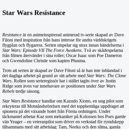
Star Wars Resistance
Resistance
är en animeinspirerad animerad tv-serie skapad av Dave
Filoni med inspiration från hans intresse för andra världskrigets
flygplan och flygaress. Serien utspelar sig strax innan händelserna i
Star Wars: Episode VII The Force Awakens
. Två av skådespelarna
från filmen återvänder i sina roller; Oscar Isaac som Poe Dameron
och Gwendoline Christie som kapten Phasma.
Trots att serien är skapad av Dave Filoni så är han inte inblandad i
det dagliga arbetet på grund av sitt arbete med
Star Wars: The Clone
Wars
. Rollen som serieregissör har i stället tagits över av Justin
Ridge som även var innehavare av positionen under
Star Wars
Rebels
tredje säsong.
Star Wars Resistance
handlar om Kazudo Xiono, en ung pilot som
rekryteras till Motståndsrörelsen med det topphemliga uppdraget att
spionera på det växande hotet från Första ordningen. Under
täckmantel arbetar Kaz som mekaniker på Kolossen hos Poes gamle
vän Yeager – en veteranpilot som driver en verkstad för rymdskepp
tillsammans med sitt arbetslag: Tam, Neeku och den slitna, gamla