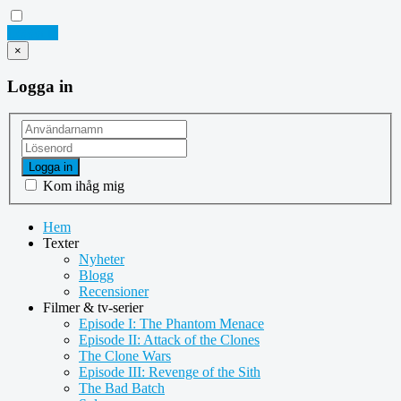
Logga in
×
Logga in
Logga in
Kom ihåg mig
Hem
Texter
Nyheter
Blogg
Recensioner
Filmer & tv-serier
Episode I: The Phantom Menace
Episode II: Attack of the Clones
The Clone Wars
Episode III: Revenge of the Sith
The Bad Batch