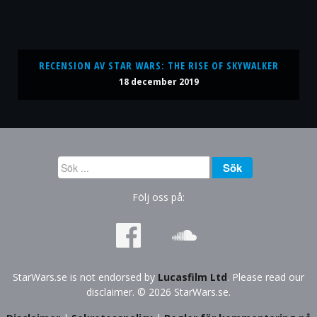
RECENSION AV STAR WARS: THE RISE OF SKYWALKER
18 december 2019
Sök
Sök
...
Följ oss på:
StarWars.se is not endorsed by
Lucasfilm Ltd
. Please read our
disclaimer. © 2026 StarWars.se.