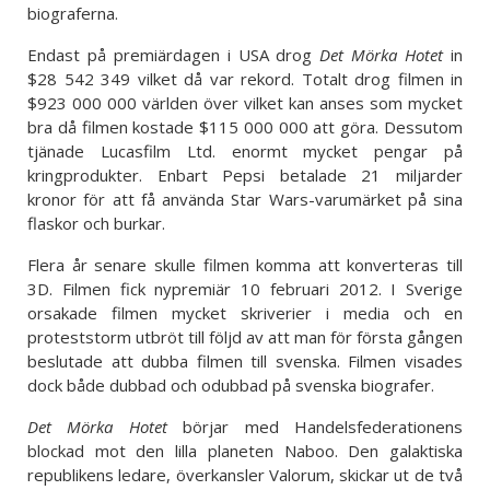
biograferna.
Endast på premiärdagen i USA drog
Det Mörka Hotet
in
$28 542 349 vilket då var rekord. Totalt drog filmen in
$923 000 000 världen över vilket kan anses som mycket
bra då filmen kostade $115 000 000 att göra. Dessutom
tjänade Lucasfilm Ltd. enormt mycket pengar på
kringprodukter. Enbart Pepsi betalade 21 miljarder
kronor för att få använda Star Wars-varumärket på sina
flaskor och burkar.
Flera år senare skulle filmen komma att konverteras till
3D. Filmen fick nypremiär 10 februari 2012. I Sverige
orsakade filmen mycket skriverier i media och en
proteststorm utbröt till följd av att man för första gången
beslutade att dubba filmen till svenska. Filmen visades
dock både dubbad och odubbad på svenska biografer.
Det Mörka Hotet
börjar med Handelsfederationens
blockad mot den lilla planeten Naboo. Den galaktiska
republikens ledare, överkansler Valorum, skickar ut de två