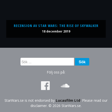
RECENSION AV STAR WARS: THE RISE OF SKYWALKER
18 december 2019
Sök
Sök
...
Följ oss på:
StarWars.se is not endorsed by
Lucasfilm Ltd
. Please read our
disclaimer. © 2026 StarWars.se.