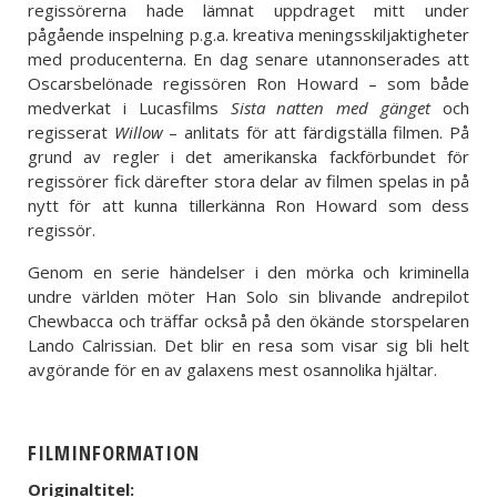
regissörerna hade lämnat uppdraget mitt under
pågående inspelning p.g.a. kreativa meningsskiljaktigheter
med producenterna. En dag senare utannonserades att
Oscarsbelönade regissören Ron Howard – som både
medverkat i Lucasfilms
Sista natten med gänget
och
regisserat
Willow
– anlitats för att färdigställa filmen. På
grund av regler i det amerikanska fackförbundet för
regissörer fick därefter stora delar av filmen spelas in på
nytt för att kunna tillerkänna Ron Howard som dess
regissör.
Genom en serie händelser i den mörka och kriminella
undre världen möter Han Solo sin blivande andrepilot
Chewbacca och träffar också på den ökände storspelaren
Lando Calrissian. Det blir en resa som visar sig bli helt
avgörande för en av galaxens mest osannolika hjältar.
FILMINFORMATION
Originaltitel: