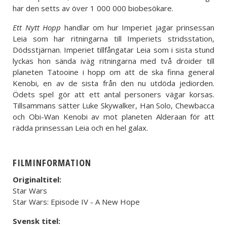
har den setts av över 1 000 000 biobesökare.
Ett Nytt Hopp
handlar om hur Imperiet jagar prinsessan
Leia som har ritningarna till Imperiets stridsstation,
Dödsstjärnan. Imperiet tillfångatar Leia som i sista stund
lyckas hon sända iväg ritningarna med två droider till
planeten Tatooine i hopp om att de ska finna general
Kenobi, en av de sista från den nu utdöda jediorden.
Ödets spel gör att ett antal personers vägar korsas.
Tillsammans sätter Luke Skywalker, Han Solo, Chewbacca
och Obi-Wan Kenobi av mot planeten Alderaan för att
rädda prinsessan Leia och en hel galax.
FILMINFORMATION
Originaltitel:
Star Wars
Star Wars: Episode IV - A New Hope
Svensk titel: