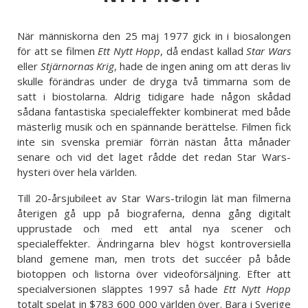
När människorna den 25 maj 1977 gick in i biosalongen
för att se filmen
Ett Nytt Hopp
, då endast kallad
Star Wars
eller
Stjärnornas Krig
, hade de ingen aning om att deras liv
skulle förändras under de dryga två timmarna som de
satt i biostolarna. Aldrig tidigare hade någon skådad
sådana fantastiska specialeffekter kombinerat med både
mästerlig musik och en spännande berättelse. Filmen fick
inte sin svenska premiär förrän nästan åtta månader
senare och vid det laget rådde det redan Star Wars-
hysteri över hela världen.
Till 20-årsjubileet av Star Wars-trilogin lät man filmerna
återigen gå upp på biograferna, denna gång digitalt
upprustade och med ett antal nya scener och
specialeffekter. Ändringarna blev högst kontroversiella
bland gemene man, men trots det succéer på både
biotoppen och listorna över videoförsäljning. Efter att
specialversionen släpptes 1997 så hade
Ett Nytt Hopp
totalt spelat in $783 600 000 världen över. Bara i Sverige