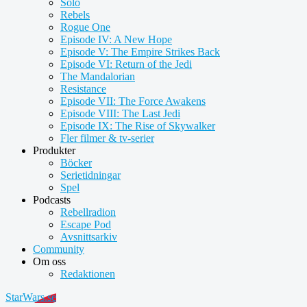
Solo
Rebels
Rogue One
Episode IV: A New Hope
Episode V: The Empire Strikes Back
Episode VI: Return of the Jedi
The Mandalorian
Resistance
Episode VII: The Force Awakens
Episode VIII: The Last Jedi
Episode IX: The Rise of Skywalker
Fler filmer & tv-serier
Produkter
Böcker
Serietidningar
Spel
Podcasts
Rebellradion
Escape Pod
Avsnittsarkiv
Community
Om oss
Redaktionen
StarWars.se