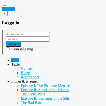
Logga in
×
Logga in
Logga in
Kom ihåg mig
Hem
Texter
Nyheter
Blogg
Recensioner
Filmer & tv-serier
Episode I: The Phantom Menace
Episode II: Attack of the Clones
The Clone Wars
Episode III: Revenge of the Sith
The Bad Batch