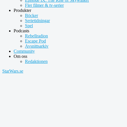
Episode IX: The Rise of Skywalker
Fler filmer & tv-serier
Produkter
Böcker
Serietidningar
Spel
Podcasts
Rebellradion
Escape Pod
Avsnittsarkiv
Community
Om oss
Redaktionen
StarWars.se