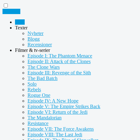
Logga in
Hem
Texter
Nyheter
Blogg
Recensioner
Filmer & tv-serier
Episode I: The Phantom Menace
Episode II: Attack of the Clones
The Clone Wars
Episode III: Revenge of the Sith
The Bad Batch
Solo
Rebels
Rogue One
Episode IV: A New Hope
Episode V: The Empire Strikes Back
Episode VI: Return of the Jedi
The Mandalorian
Resistance
Episode VII: The Force Awakens
Episode VIII: The Last Jedi