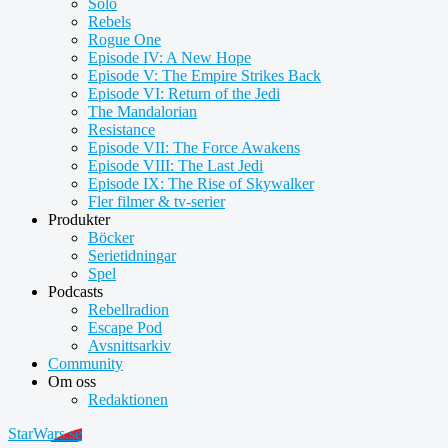
Solo
Rebels
Rogue One
Episode IV: A New Hope
Episode V: The Empire Strikes Back
Episode VI: Return of the Jedi
The Mandalorian
Resistance
Episode VII: The Force Awakens
Episode VIII: The Last Jedi
Episode IX: The Rise of Skywalker
Fler filmer & tv-serier
Produkter
Böcker
Serietidningar
Spel
Podcasts
Rebellradion
Escape Pod
Avsnittsarkiv
Community
Om oss
Redaktionen
StarWars.se