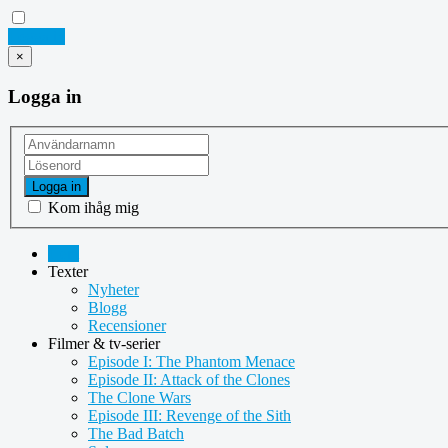
Logga in
×
Logga in
Logga in
Kom ihåg mig
Hem
Texter
Nyheter
Blogg
Recensioner
Filmer & tv-serier
Episode I: The Phantom Menace
Episode II: Attack of the Clones
The Clone Wars
Episode III: Revenge of the Sith
The Bad Batch