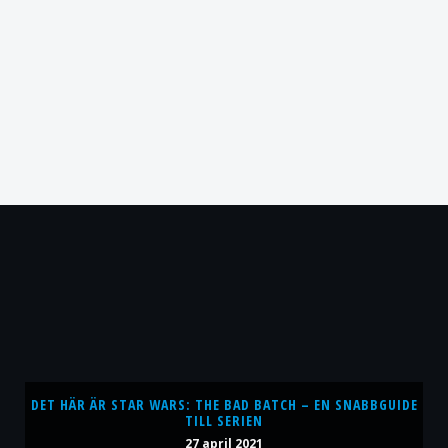
DET HÄR ÄR STAR WARS: THE BAD BATCH – EN SNABBGUIDE
TILL SERIEN
27 april 2021