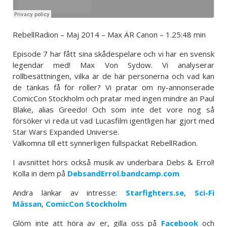
RebellRadion – Maj 2014 – Max ÄR Canon – 1.25:48 min
Episode 7 har fått sina skådespelare och vi har en svensk
legendar med! Max Von Sydow. Vi analyserar
rollbesättningen, vilka är de här personerna och vad kan
de tänkas få för roller? Vi pratar om ny-annonserade
ComicCon Stockholm och pratar med ingen mindre än Paul
Blake, alias Greedo! Och som inte det vore nog så
försöker vi reda ut vad Lucasfilm igentligen har gjort med
Star Wars Expanded Universe.
Välkomna till ett synnerligen fullspäckat RebellRadion.
I avsnittet hörs också musik av underbara Debs & Errol!
Kolla in dem på
DebsandErrol.bandcamp.com
Andra länkar av intresse:
Starfighters.se
,
Sci-Fi
Mässan
,
ComicCon Stockholm
Glöm inte att höra av er, gilla oss på
Facebook
och