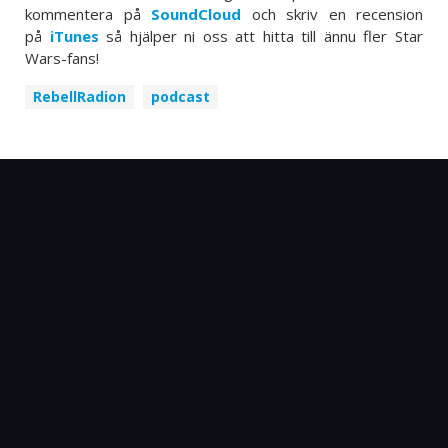
kommentera på
SoundCloud
och skriv en recension
på
iTunes
så hjälper ni oss att hitta till ännu fler Star
Wars-fans!
RebellRadion
podcast