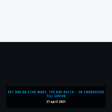
DET HÄR ÄR STAR WARS: THE BAD BATCH – EN SNABBGUIDE
TILL SERIEN
27 april 2021