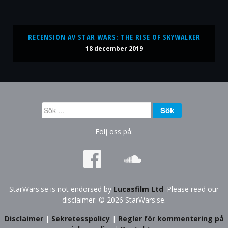
RECENSION AV STAR WARS: THE RISE OF SKYWALKER
18 december 2019
Sök
Sök
...
Följ oss på:
StarWars.se is not endorsed by
Lucasfilm Ltd
. Please read our
disclaimer. © 2026 StarWars.se.
Disclaimer
|
Sekretesspolicy
|
Regler för kommentering på