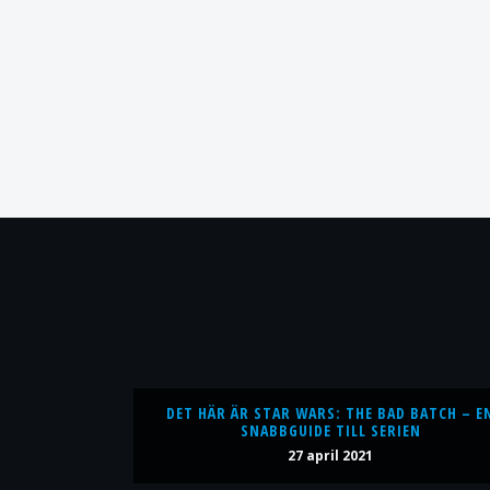
DET HÄR ÄR STAR WARS: THE BAD BATCH – E
SNABBGUIDE TILL SERIEN
27 april 2021