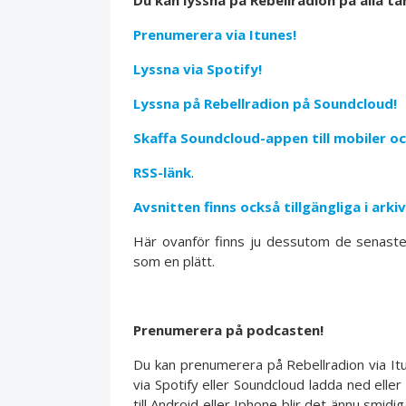
Du kan lyssna på Rebellradion på alla t
Prenumerera via Itunes!
Lyssna via Spotify!
Lyssna på Rebellradion på Soundcloud!
Skaffa Soundcloud-appen till mobiler oc
RSS-länk
.
Avsnitten finns också tillgängliga i ark
Här ovanför finns ju dessutom de senaste av
som en plätt.
Prenumerera på podcasten!
Du kan prenumerera på Rebellradion via Itun
via Spotify eller Soundcloud ladda ned eller
till Android eller Iphone blir det ännu smidi