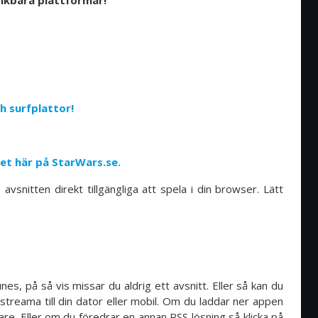
änkbara plattformar!
h surfplattor!
ivet här på StarWars.se.
snitten direkt tillgängliga att spela i din browser. Lätt
es, på så vis missar du aldrig ett avsnitt. Eller så kan du
 streama till din dator eller mobil. Om du laddar ner appen
gare. Eller om du föredrar en annan RSS lösning så klicka på