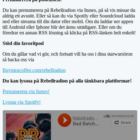
Du kan prenumerera på Rebellradion via Itunes, på så vis missar du
aldrig ett avsnitt. Eller så kan du via Spotify eller Soundcloud ladda
ned eller streama till din dator eller mobil. Om du laddar ner appen
till Android eller Iphone blir det ännu smidigare. Eller om du
föredrar en annan RSS lösning så klicka på RSS-länken helt enkelt!
Stöd din favoritpod
Om du gillar vad vi gör, och fortsatt vill ha oss i dina starwarsöron
så backa oss via
Buymeacoffee.com/rebellradion
Du kan lyssna på Rebellradion på alla tänkbara plattformar!
Prenumerera via Itunes!
Lyssna via Spotify!