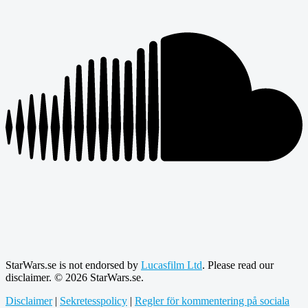
StarWars.se is not endorsed by
Lucasfilm Ltd
. Please read our
disclaimer. © 2026 StarWars.se.
Disclaimer
|
Sekretesspolicy
|
Regler för kommentering på sociala