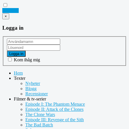
Logga in
×
Logga in
Logga in
Kom ihåg mig
Hem
Texter
Nyheter
Blogg
Recensioner
Filmer & tv-serier
Episode I: The Phantom Menace
Episode II: Attack of the Clones
The Clone Wars
Episode III: Revenge of the Sith
The Bad Batch