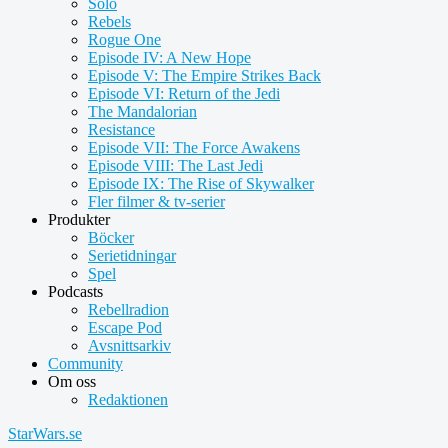
Solo
Rebels
Rogue One
Episode IV: A New Hope
Episode V: The Empire Strikes Back
Episode VI: Return of the Jedi
The Mandalorian
Resistance
Episode VII: The Force Awakens
Episode VIII: The Last Jedi
Episode IX: The Rise of Skywalker
Fler filmer & tv-serier
Produkter
Böcker
Serietidningar
Spel
Podcasts
Rebellradion
Escape Pod
Avsnittsarkiv
Community
Om oss
Redaktionen
StarWars.se