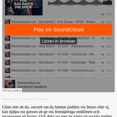
Rebellradion.se
·
Bad Batch Spellista
Glöm inte att du, oavsett om du hämtar podden via Itunes eller ej,
kan hjälpa oss genom att ge oss femstjärniga omdömen och
recensioner på Itunes. Och dela oss mer än gärna på sociala medier,