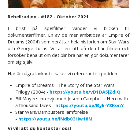
Rebellradion - #182 - Oktober 2021
I brist på spelfilmer vänder vi blicken till
dokumentärfilmer. En av de mer ambitiösa är Empire of
Dreams (2004) som berättar hela historien om Star Wars
och George Lucas. Vi tar en titt på den här filmen och
försöker bena ut om det blir bra när en gör dokumentärer
om sig själv.
Här är några länkar till saker vi refererar till i podden -
Empire of Dreams - The Story of the Star Wars
Trilogy (2004) -
https://youtu.be/vB1DA5jZdIQ
Bill Moyers intervju med Joseph Campbell - Hero with
a thousand faces -
https://youtu.be/Byli-Y8KonY
Star Wars/Dambusters jämförelse
-
https://youtu.be/lNdb03Hw18M
Vi vill att du kontaktar oss!