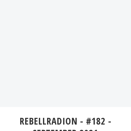
REBELLRADION - #182 -