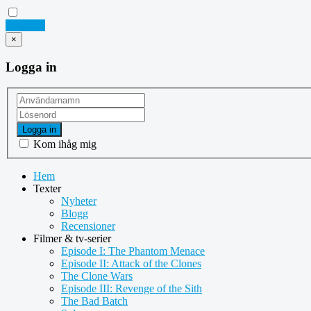
Logga in
×
Logga in
Logga in
Kom ihåg mig
Hem
Texter
Nyheter
Blogg
Recensioner
Filmer & tv-serier
Episode I: The Phantom Menace
Episode II: Attack of the Clones
The Clone Wars
Episode III: Revenge of the Sith
The Bad Batch