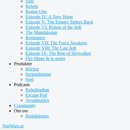
Solo
Rebels
Rogue One
Episode IV: A New Hope
Episode V: The Empire Strikes Back
Episode VI: Return of the Jedi
The Mandalorian
Resistance
Episode VII: The Force Awakens
Episode VIII: The Last Jedi
Episode IX: The Rise of Skywalker
Fler filmer & tv-serier
Produkter
Böcker
Serietidningar
Spel
Podcasts
Rebellradion
Escape Pod
Avsnittsarkiv
Community
Om oss
Redaktionen
StarWars.se