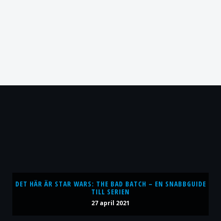
DET HÄR ÄR STAR WARS: THE BAD BATCH – EN SNABBGUIDE
TILL SERIEN
27 april 2021