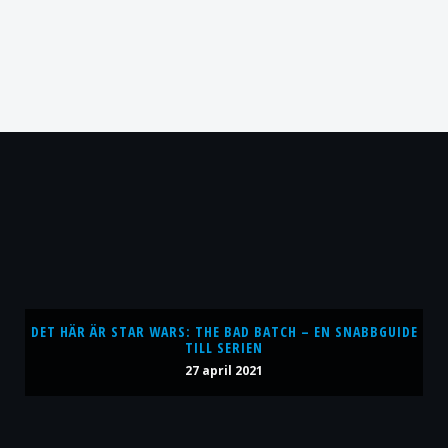
DET HÄR ÄR STAR WARS: THE BAD BATCH – EN SNABBGUIDE
TILL SERIEN
27 april 2021