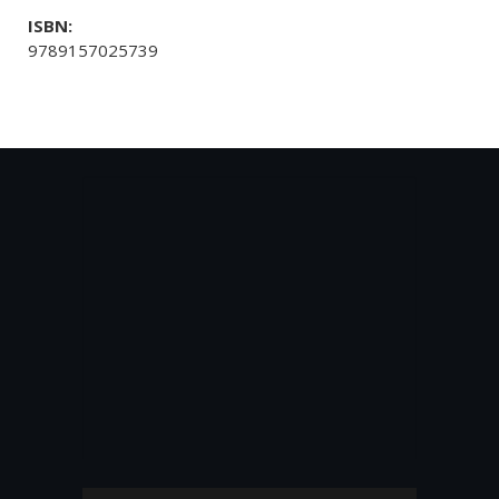
ISBN:
9789157025739