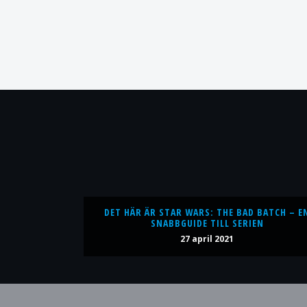
DET HÄR ÄR STAR WARS: THE BAD BATCH – E
SNABBGUIDE TILL SERIEN
27 april 2021