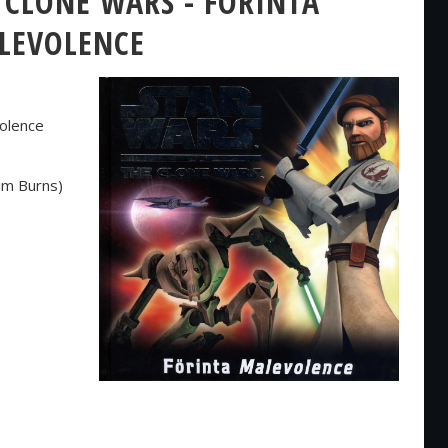
 CLONE WARS - FÖRINTA
LEVOLENCE
olence
im Burns)