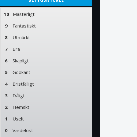
10
Mästerligt
9
Fantastiskt
8
Utmärkt
7
Bra
6
Skapligt
5
Godkänt
4
Bristfälligt
3
Dåligt
2
Hemskt
1
Uselt
0
Värdelöst