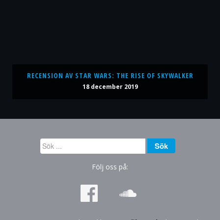
RECENSION AV STAR WARS: THE RISE OF SKYWALKER
18 december 2019
Sök
Sök
...
Följ oss på: