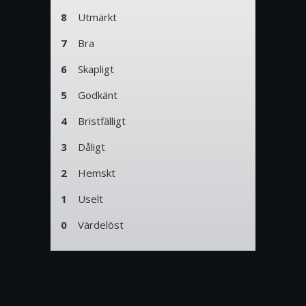
8
Utmärkt
7
Bra
6
Skapligt
5
Godkänt
4
Bristfälligt
3
Dåligt
2
Hemskt
1
Uselt
0
Värdelöst