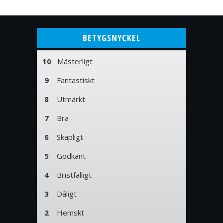
BETYGSNYCKEL
10
Mästerligt
9
Fantastiskt
8
Utmärkt
7
Bra
6
Skapligt
5
Godkänt
4
Bristfälligt
3
Dåligt
2
Hemskt