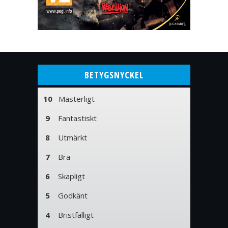
BETYGSNYCKEL
10
Mästerligt
9
Fantastiskt
8
Utmärkt
7
Bra
6
Skapligt
5
Godkänt
4
Bristfälligt