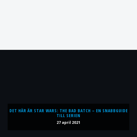
DET HÄR ÄR STAR WARS: THE BAD BATCH – EN SNABBGUIDE
TILL SERIEN
27 april 2021