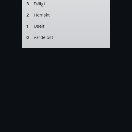
3
Dåligt
2
Hemskt
1
Uselt
0
Värdelöst