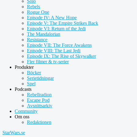
Solo
Rebels
Rogue One
Episode IV: A New Hope
Episode V: The Empire Strikes Back
Episode VI: Return of the Jedi
The Mandalorian
Resistance
Episode VII: The Force Awakens
Episode VIII: The Last Jedi
Episode IX: The Rise of Skywalker
Fler filmer & tv-serier
Produkter
Böcker
Serietidningar
Spel
Podcasts
Rebellradion
Escape Pod
Avsnittsarkiv
Community
Om oss
Redaktionen
StarWars.se