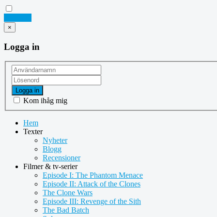
Logga in
×
Logga in
Logga in
Kom ihåg mig
Hem
Texter
Nyheter
Blogg
Recensioner
Filmer & tv-serier
Episode I: The Phantom Menace
Episode II: Attack of the Clones
The Clone Wars
Episode III: Revenge of the Sith
The Bad Batch