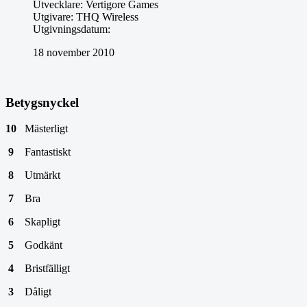
Utvecklare:
Vertigore Games
Utgivare:
THQ Wireless
Utgivningsdatum:
18 november 2010
Betygsnyckel
10
Mästerligt
9
Fantastiskt
8
Utmärkt
7
Bra
6
Skapligt
5
Godkänt
4
Bristfälligt
3
Dåligt