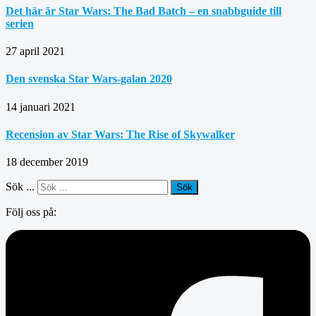
Det här är Star Wars: The Bad Batch – en snabbguide till
serien
27 april 2021
Den svenska Star Wars-galan 2020
14 januari 2021
Recension av Star Wars: The Rise of Skywalker
18 december 2019
Sök ...
Sök
Följ oss på: