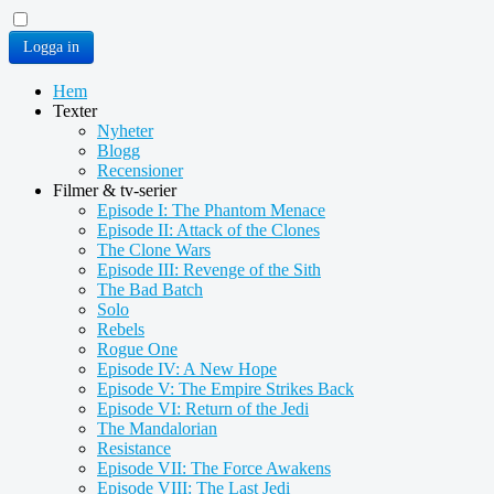
Logga in
Hem
Texter
Nyheter
Blogg
Recensioner
Filmer & tv-serier
Episode I: The Phantom Menace
Episode II: Attack of the Clones
The Clone Wars
Episode III: Revenge of the Sith
The Bad Batch
Solo
Rebels
Rogue One
Episode IV: A New Hope
Episode V: The Empire Strikes Back
Episode VI: Return of the Jedi
The Mandalorian
Resistance
Episode VII: The Force Awakens
Episode VIII: The Last Jedi