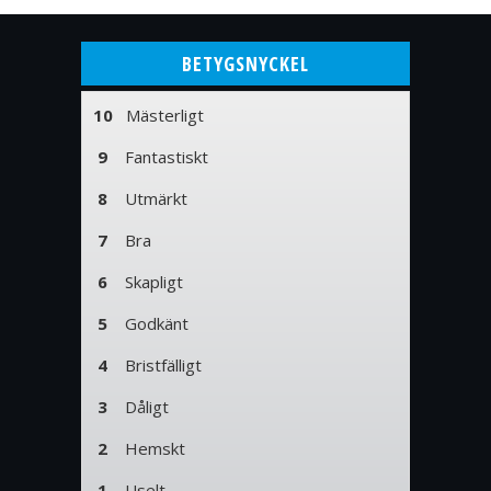
BETYGSNYCKEL
10
Mästerligt
9
Fantastiskt
8
Utmärkt
7
Bra
6
Skapligt
5
Godkänt
4
Bristfälligt
3
Dåligt
2
Hemskt
1
Uselt