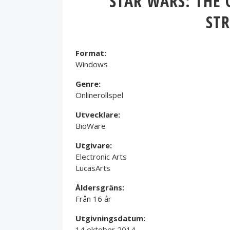
STAR WARS: THE 
ST
Format:
Windows
Genre:
Onlinerollspel
Utvecklare:
BioWare
Utgivare:
Electronic Arts
LucasArts
Åldersgräns:
Från 16 år
Utgivningsdatum:
14 oktober 2014