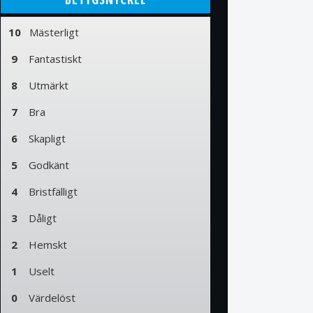
10
Mästerligt
9
Fantastiskt
8
Utmärkt
7
Bra
6
Skapligt
5
Godkänt
4
Bristfälligt
3
Dåligt
2
Hemskt
1
Uselt
0
Värdelöst