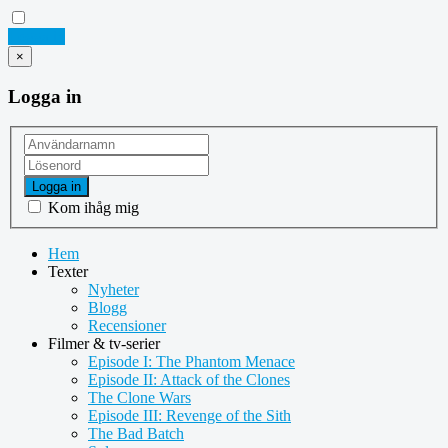
Logga in
×
Logga in
Logga in
Kom ihåg mig
Hem
Texter
Nyheter
Blogg
Recensioner
Filmer & tv-serier
Episode I: The Phantom Menace
Episode II: Attack of the Clones
The Clone Wars
Episode III: Revenge of the Sith
The Bad Batch