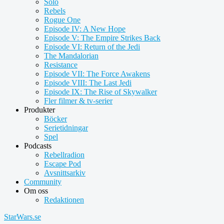
Solo
Rebels
Rogue One
Episode IV: A New Hope
Episode V: The Empire Strikes Back
Episode VI: Return of the Jedi
The Mandalorian
Resistance
Episode VII: The Force Awakens
Episode VIII: The Last Jedi
Episode IX: The Rise of Skywalker
Fler filmer & tv-serier
Produkter
Böcker
Serietidningar
Spel
Podcasts
Rebellradion
Escape Pod
Avsnittsarkiv
Community
Om oss
Redaktionen
StarWars.se