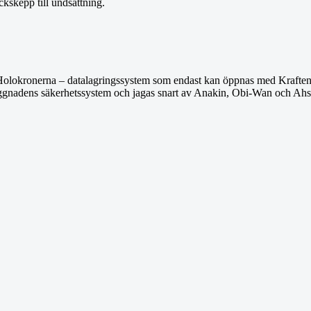
ackskepp till undsättning.
. Holokronerna – datalagringssystem som endast kan öppnas med Kraften –
 byggnadens säkerhetssystem och jagas snart av Anakin, Obi-Wan och Ah