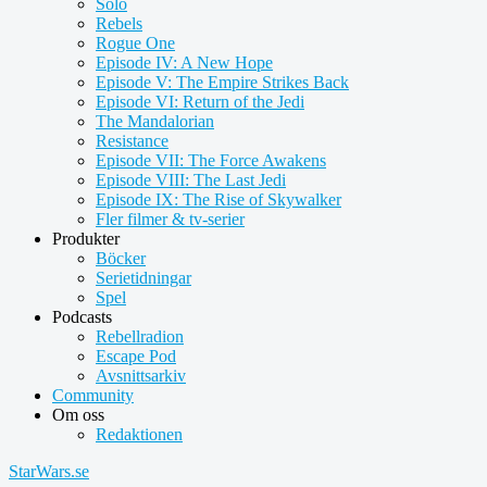
Solo
Rebels
Rogue One
Episode IV: A New Hope
Episode V: The Empire Strikes Back
Episode VI: Return of the Jedi
The Mandalorian
Resistance
Episode VII: The Force Awakens
Episode VIII: The Last Jedi
Episode IX: The Rise of Skywalker
Fler filmer & tv-serier
Produkter
Böcker
Serietidningar
Spel
Podcasts
Rebellradion
Escape Pod
Avsnittsarkiv
Community
Om oss
Redaktionen
StarWars.se