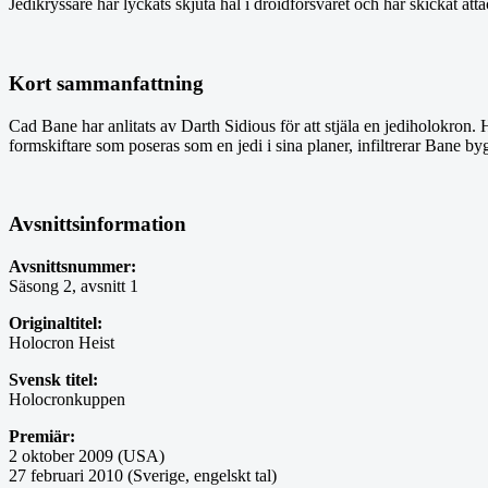
Jedikryssare har lyckats skjuta hål i droidförsvaret och har skickat att
Kort sammanfattning
Cad Bane har anlitats av Darth Sidious för att stjäla en jediholokron
formskiftare som poseras som en jedi i sina planer, infiltrerar Bane
Avsnittsinformation
Avsnittsnummer:
Säsong 2, avsnitt 1
Originaltitel:
Holocron Heist
Svensk titel:
Holocronkuppen
Premiär:
2 oktober 2009 (USA)
27 februari 2010 (Sverige, engelskt tal)