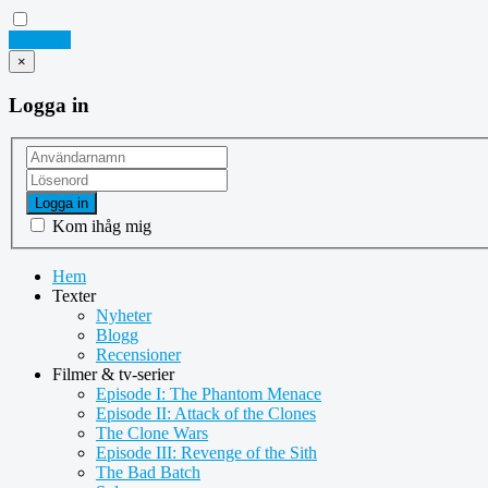
Logga in
×
Logga in
Logga in
Kom ihåg mig
Hem
Texter
Nyheter
Blogg
Recensioner
Filmer & tv-serier
Episode I: The Phantom Menace
Episode II: Attack of the Clones
The Clone Wars
Episode III: Revenge of the Sith
The Bad Batch