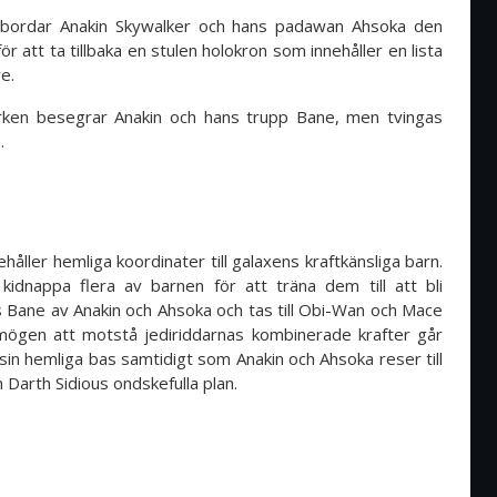
ll bordar Anakin Skywalker och hans padawan Ahsoka den
r att ta tillbaka en stulen holokron som innehåller en lista
e.
urken besegrar Anakin och hans trupp Bane, men tvingas
.
håller hemliga koordinater till galaxens kraftkänsliga barn.
kidnappa flera av barnen för att träna dem till att bli
s Bane av Anakin och Ahsoka och tas till Obi-Wan och Mace
mögen att motstå jediriddarnas kombinerade krafter går
sin hemliga bas samtidigt som Anakin och Ahsoka reser till
 Darth Sidious ondskefulla plan.