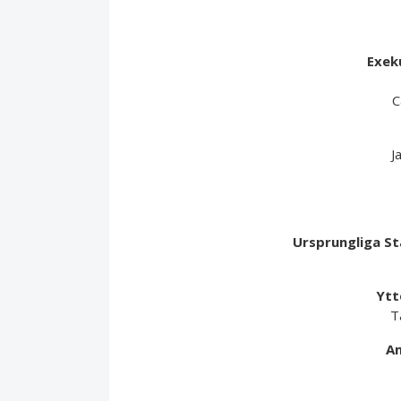
Exek
C
J
Ursprungliga S
Ytt
T
An