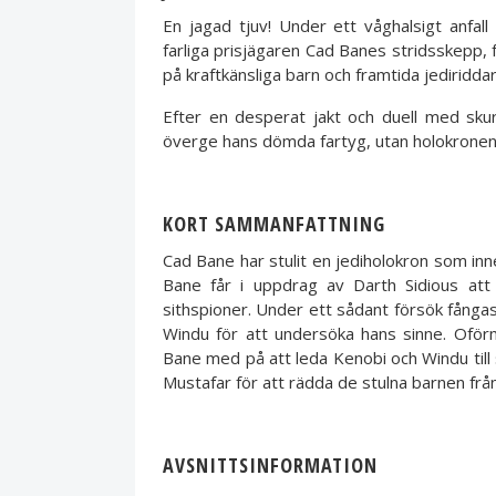
En jagad tjuv! Under ett våghalsigt anfa
farliga prisjägaren Cad Banes stridsskepp, fö
på kraftkänsliga barn och framtida jediriddar
Efter en desperat jakt och duell med sk
överge hans dömda fartyg, utan holokronen
KORT SAMMANFATTNING
Cad Bane har stulit en jediholokron som inne
Bane får i uppdrag av Darth Sidious att 
sithspioner. Under ett sådant försök fånga
Windu för att undersöka hans sinne. Oför
Bane med på att leda Kenobi och Windu till 
Mustafar för att rädda de stulna barnen från
AVSNITTSINFORMATION