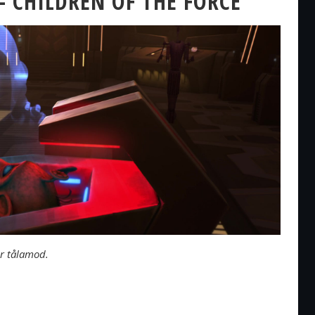
– CHILDREN OF THE FORCE
 är tålamod.