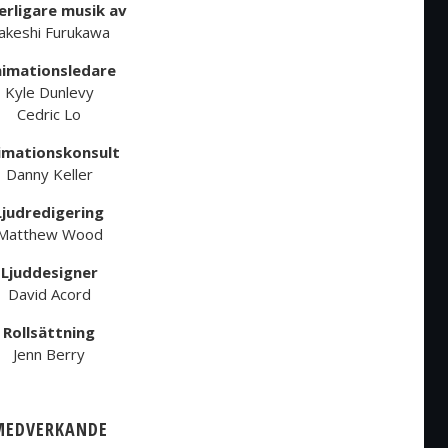
erligare musik av
akeshi Furukawa
imationsledare
Kyle Dunlevy
Cedric Lo
imationskonsult
Danny Keller
Ljudredigering
Matthew Wood
Ljuddesigner
David Acord
Rollsättning
Jenn Berry
MEDVERKANDE