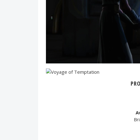
PR
A
Bri