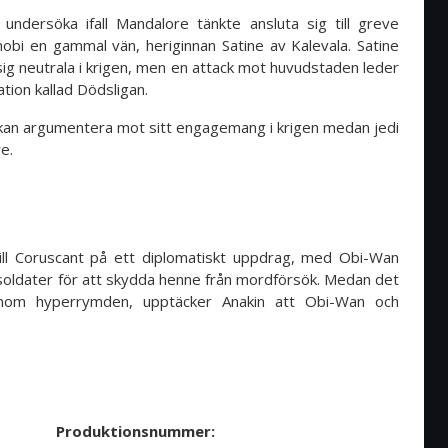
undersöka ifall Mandalore tänkte ansluta sig till greve
bi en gammal vän, heriginnan Satine av Kalevala. Satine
 sig neutrala i krigen, men en attack mot huvudstaden leder
ation kallad Dödsligan.
n kan argumentera mot sitt engagemang i krigen medan jedi
e.
till Coruscant på ett diplomatiskt uppdrag, med Obi-Wan
soldater för att skydda henne från mordförsök. Medan det
nom hyperrymden, upptäcker Anakin att Obi-Wan och
Produktionsnummer: