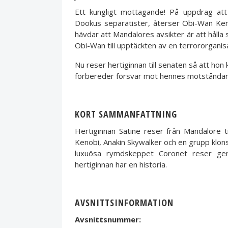
Ett kungligt mottagande! På uppdrag att 
Dookus separatister, återser Obi-Wan Keno
hävdar att Mandalores avsikter är att hålla
Obi-Wan till upptäckten av en terrororganis
Nu reser hertiginnan till senaten så att ho
förbereder försvar mot hennes motståndar
KORT SAMMANFATTNING
Hertiginnan Satine reser från Mandalore 
Kenobi, Anakin Skywalker och en grupp klon
luxuösa rymdskeppet Coronet reser ge
hertiginnan har en historia.
AVSNITTSINFORMATION
Avsnittsnummer: