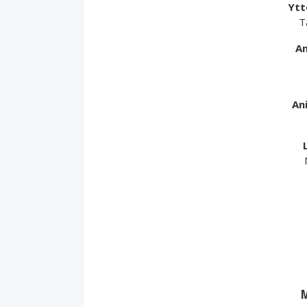
Ytt
T
An
An