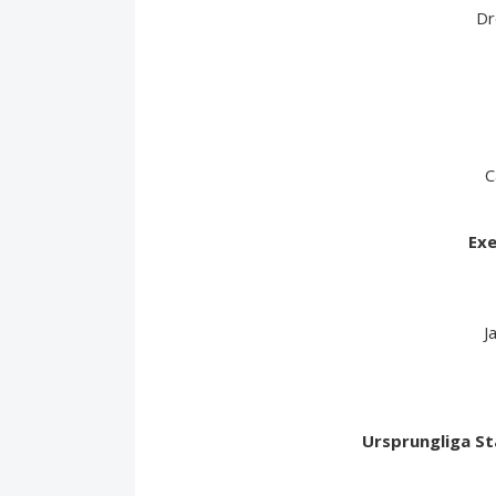
Dr
C
Exe
J
Ursprungliga S