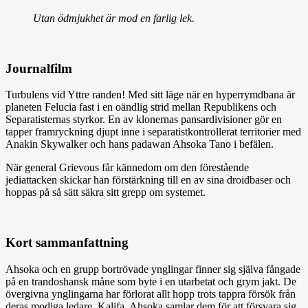
Utan ödmjukhet är mod en farlig lek.
Journalfilm
Turbulens vid Yttre randen! Med sitt läge när en hyperrymdbana är
planeten Felucia fast i en oändlig strid mellan Republikens och
Separatisternas styrkor. En av klonernas pansardivisioner gör en
tapper framryckning djupt inne i separatistkontrollerat territorier med
Anakin Skywalker och hans padawan Ahsoka Tano i befälen.
När general Grievous får kännedom om den förestående
jediattacken skickar han förstärkning till en av sina droidbaser och
hoppas på så sätt säkra sitt grepp om systemet.
Kort sammanfattning
Ahsoka och en grupp bortrövade ynglingar finner sig själva fångade
på en trandoshansk måne som byte i en utarbetat och grym jakt. De
övergivna ynglingarna har förlorat allt hopp trots tappra försök från
deras modiga ledare, Kalifa. Ahsoka samlar dem för att försvara sig