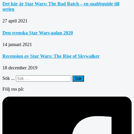
Det här är Star Wars: The Bad Batch – en snabbguide till
serien
27 april 2021
Den svenska Star Wars-galan 2020
14 januari 2021
Recension av Star Wars: The Rise of Skywalker
18 december 2019
Sök ...
Sök
Följ oss på: