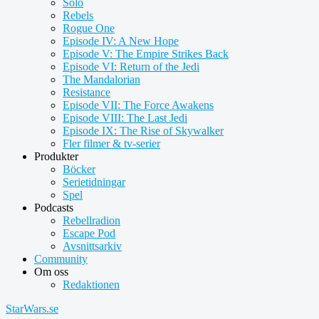
Solo
Rebels
Rogue One
Episode IV: A New Hope
Episode V: The Empire Strikes Back
Episode VI: Return of the Jedi
The Mandalorian
Resistance
Episode VII: The Force Awakens
Episode VIII: The Last Jedi
Episode IX: The Rise of Skywalker
Fler filmer & tv-serier
Produkter
Böcker
Serietidningar
Spel
Podcasts
Rebellradion
Escape Pod
Avsnittsarkiv
Community
Om oss
Redaktionen
StarWars.se