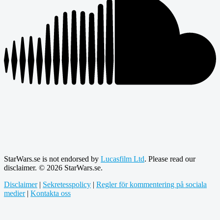
StarWars.se is not endorsed by
Lucasfilm Ltd
. Please read our
disclaimer. © 2026 StarWars.se.
Disclaimer
|
Sekretesspolicy
|
Regler för kommentering på sociala
medier
|
Kontakta oss