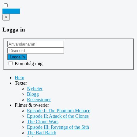
Logga in
×
Logga in
Logga in
Kom ihåg mig
Hem
Texter
Nyheter
Blogg
Recensioner
Filmer & tv-serier
Episode I: The Phantom Menace
Episode II: Attack of the Clones
The Clone Wars
Episode III: Revenge of the Sith
The Bad Batch