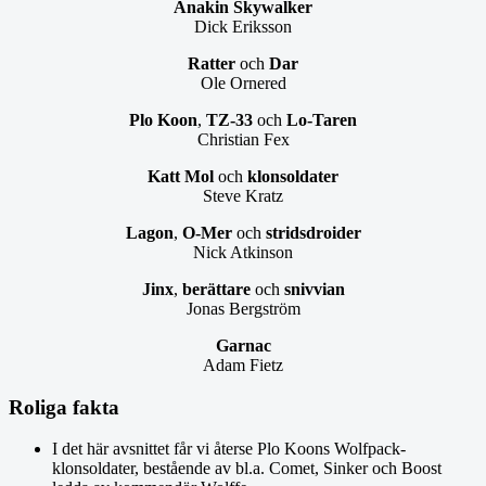
Anakin Skywalker
Dick Eriksson
Ratter
och
Dar
Ole Ornered
Plo Koon
,
TZ-33
och
Lo-Taren
Christian Fex
Katt Mol
och
klonsoldater
Steve Kratz
Lagon
,
O-Mer
och
stridsdroider
Nick Atkinson
Jinx
,
berättare
och
snivvian
Jonas Bergström
Garnac
Adam Fietz
Roliga fakta
I det här avsnittet får vi återse Plo Koons Wolfpack-
klonsoldater, bestående av bl.a. Comet, Sinker och Boost