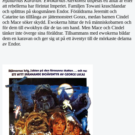
Hjältarnas Karavan: Ewokarnas Återkomst
utspelas ett antal år efter
att rebellerna har förintat Imperiet. Familjen Towani kraschlandar
och splittras på skogsmånen Endor. Föräldrarna Jeremitt och
Catarine tas tillfånga av jättemonstret Gorax, medan barnen Cindel
och Mace söker skydd. Ewokerna hittar de två människobarnen och
för dem till ewokbyn där de tas om hand. Men Mace och Cindel
tänker inte överge sina föräldrar. Tillsammans med ewokerna bildar
dem en karavan och ger sig ut på ett äventyr till de mörkaste delarna
av Endor.