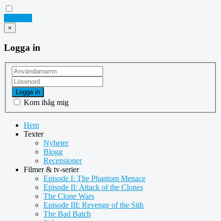
Logga in
×
Logga in
Logga in
Kom ihåg mig
Hem
Texter
Nyheter
Blogg
Recensioner
Filmer & tv-serier
Episode I: The Phantom Menace
Episode II: Attack of the Clones
The Clone Wars
Episode III: Revenge of the Sith
The Bad Batch