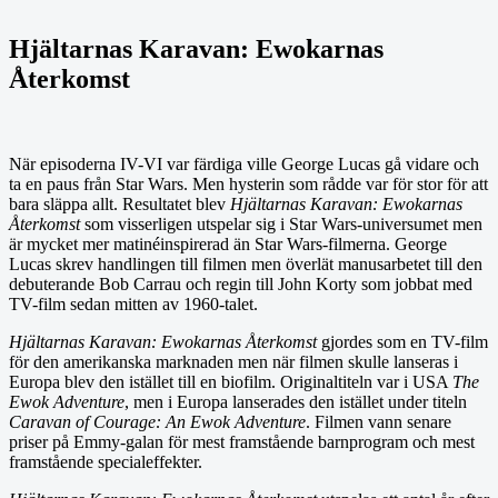
Hjältarnas Karavan: Ewokarnas
Återkomst
När episoderna IV-VI var färdiga ville George Lucas gå vidare och
ta en paus från Star Wars. Men hysterin som rådde var för stor för att
bara släppa allt. Resultatet blev
Hjältarnas Karavan: Ewokarnas
Återkomst
som visserligen utspelar sig i Star Wars-universumet men
är mycket mer matinéinspirerad än Star Wars-filmerna. George
Lucas skrev handlingen till filmen men överlät manusarbetet till den
debuterande Bob Carrau och regin till John Korty som jobbat med
TV-film sedan mitten av 1960-talet.
Hjältarnas Karavan: Ewokarnas Återkomst
gjordes som en TV-film
för den amerikanska marknaden men när filmen skulle lanseras i
Europa blev den istället till en biofilm. Originaltiteln var i USA
The
Ewok Adventure
, men i Europa lanserades den istället under titeln
Caravan of Courage: An Ewok Adventure
. Filmen vann senare
priser på Emmy-galan för mest framstående barnprogram och mest
framstående specialeffekter.