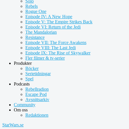
Solo
Rebels
Rogue One
Episode IV: A New Hope
Episode V: The Empire Strikes Back
Episode VI: Return of the Jedi
The Mandalorian
Resistance
Episode VII: The Force Awakens
Episode VIII: The Last Jedi
Episode IX: The Rise of Skywalker
Fler filmer & tv-serier
Produkter
Böcker
Serietidningar
Spel
Podcasts
Rebellradion
Escape Pod
Avsnittsarkiv
Community
Om oss
Redaktionen
StarWars.se