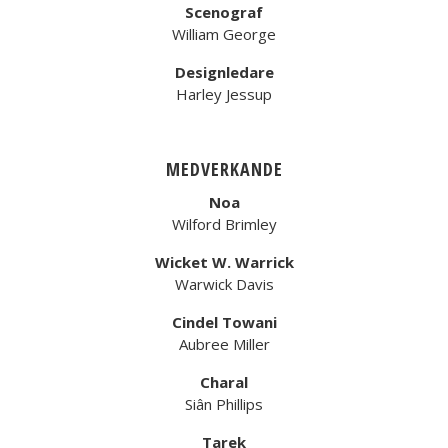
Scenograf
William George
Designledare
Harley Jessup
MEDVERKANDE
Noa
Wilford Brimley
Wicket W. Warrick
Warwick Davis
Cindel Towani
Aubree Miller
Charal
Siân Phillips
Tarek