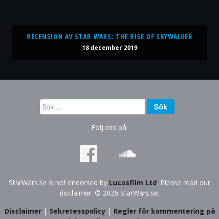
RECENSION AV STAR WARS: THE RISE OF SKYWALKER
18 december 2019
Sök
Sök
...
Följ oss på:
StarWars.se is not endorsed by
Lucasfilm Ltd
. Please read our
disclaimer. © 2026 StarWars.se.
Disclaimer
|
Sekretesspolicy
|
Regler för kommentering på