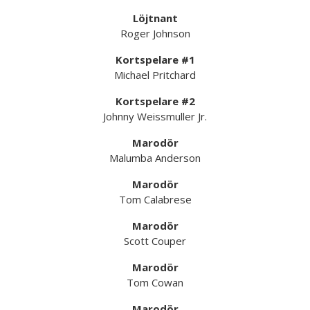
Löjtnant
Roger Johnson
Kortspelare #1
Michael Pritchard
Kortspelare #2
Johnny Weissmuller Jr.
Marodör
Malumba Anderson
Marodör
Tom Calabrese
Marodör
Scott Couper
Marodör
Tom Cowan
Marodör